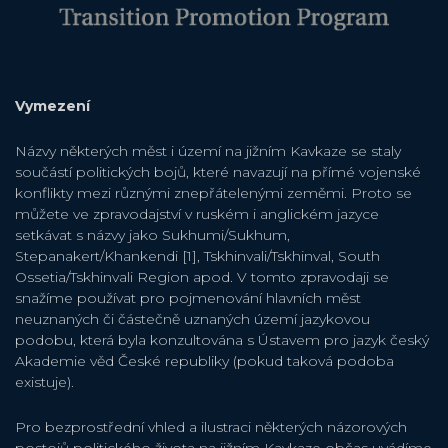
Vymezení
Názvy některých měst i území na jižním Kavkaze se staly
součástí politických bojů, které navazují na přímé vojenské
konflikty mezi různými znepřátelenými zeměmi. Proto se
můžete ve zpravodajství v ruském i anglickém jazyce
setkávat s názvy jako Sukhumi/Sukhum,
Stepanakert/Khankendi [1], Tskhinvali/Tskhinval, South
Ossetia/Tskhinvali Region apod. V tomto zpravodaji se
snažíme používat pro pojmenování hlavních měst
neuznaných či částečně uznaných území jazykovou
podobu, která byla konzultována s Ústavem pro jazyk český
Akademie věd České republiky (pokud taková podoba
existuje).
Pro bezprostřední vhled a ilustraci některých názorových