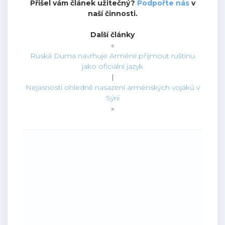
Přišel vám článek užitečný?
Podpořte nás
v
naší činnosti.
Další články
«
Ruská Duma navrhuje Arménii přijmout ruštinu
jako oficiální jazyk
|
Nejasnosti ohledně nasazení arménských vojáků v
Sýrii
»