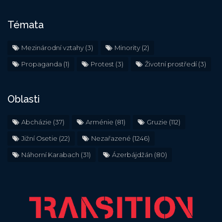
Témata
Mezinárodní vztahy
(3)
Minority
(2)
Propaganda
(1)
Protest
(3)
Životní prostředí
(3)
Oblasti
Abcházie
(37)
Arménie
(81)
Gruzie
(112)
Jižní Osetie
(22)
Nezařazené
(1246)
Náhorní Karabach
(31)
Ázerbájdžán
(80)