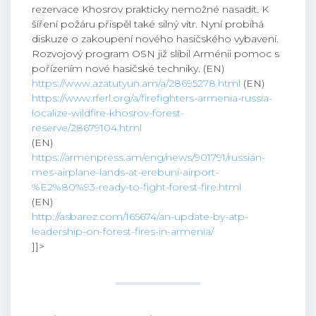
rezervace Khosrov prakticky nemožné nasadit. K
šíření požáru přispěl také silný vítr. Nyní probíhá
diskuze o zakoupení nového hasičského vybavení.
Rozvojový program OSN již slíbil Arménii pomoc s
pořízením nové hasičské techniky. (EN)
https://www.azatutyun.am/a/28695278.html
(EN)
https://www.rferl.org/a/firefighters-armenia-russia-
localize-wildfire-khosrov-forest-
reserve/28679104.html
(EN)
https://armenpress.am/eng/news/901791/russian-
mes-airplane-lands-at-erebuni-airport-
%E2%80%93-ready-to-fight-forest-fire.html
(EN)
http://asbarez.com/165674/an-update-by-atp-
leadership-on-forest-fires-in-armenia/
]]>