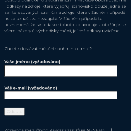
postojů politického života na jižním Kavkaze občas uvádíme
i odkazy na zdroje, které vyjadřují stanovisko pouze jedné ze
zainteresovaných stran či na zdroje, které v žádném případě
nelze označit za nezaujaté. V žádném případě to
neznamená, že se redakce tohoto zpravodaje ztotožňuje se
všemi názory či východisky médií, jejichž odkazy uvádíme.
Chcete dostávat měsiční souhrn na e-mail?
Vaše jméno (vyžadováno)
Váš e-mail (vyžadováno)
Zpravodajství z jižního Kavkazu zasjišťuje NESEHNUTÍ