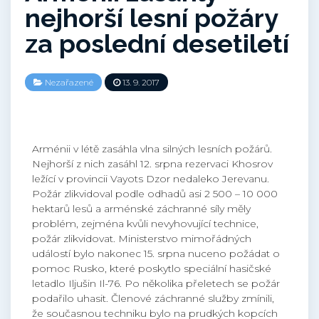
nejhorší lesní požáry
za poslední desetiletí
Nezařazené
13. 9. 2017
Arménii v létě zasáhla vlna silných lesních požárů.
Nejhorší z nich zasáhl 12. srpna rezervaci Khosrov
ležící v provincii Vayots Dzor nedaleko Jerevanu.
Požár zlikvidoval podle odhadů asi 2 500 – 10 000
hektarů lesů a arménské záchranné síly měly
problém, zejména kvůli nevyhovující technice,
požár zlikvidovat. Ministerstvo mimořádných
událostí bylo nakonec 15. srpna nuceno požádat o
pomoc Rusko, které poskytlo speciální hasičské
letadlo Iljušin Il-76. Po několika přeletech se požár
podařilo uhasit. Členové záchranné služby zmínili,
že současnou techniku bylo na prudkých kopcích