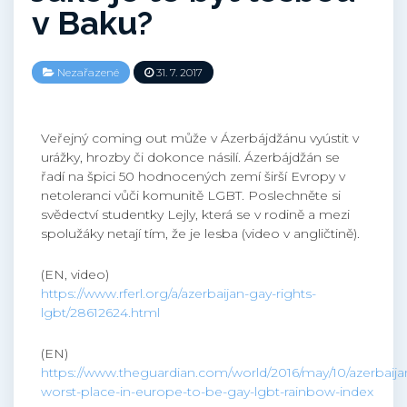
v Baku?
Nezařazené
31. 7. 2017
Veřejný coming out může v Ázerbájdžánu vyústit v
urážky, hrozby či dokonce násilí. Ázerbájdžán se
řadí na špici 50 hodnocených zemí širší Evropy v
netoleranci vůči komunitě LGBT. Poslechněte si
svědectví studentky Lejly, která se v rodině a mezi
spolužáky netají tím, že je lesba (video v angličtině).
(EN, video)
https://www.rferl.org/a/azerbaijan-gay-rights-
lgbt/28612624.html
(EN)
https://www.theguardian.com/world/2016/may/10/azerbaija
worst-place-in-europe-to-be-gay-lgbt-rainbow-index