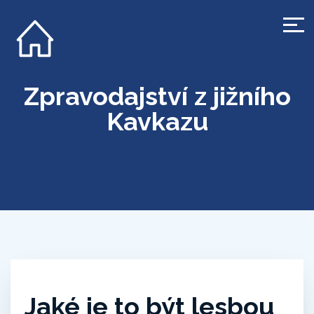
Zpravodajství z jižního
Kavkazu
Jaké je to být lesbou