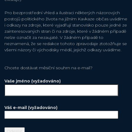
Pro bezprostřední vhled a ilustraci některých názorových
postojů politického života na jižním Kavkaze občas uvádíme
i odkazy na zdroje, které vyjadřují stanovisko pouze jedné ze
zainteresovaných stran či na zdroje, které v žádném případě
nelze označit za nezaujaté. V žádném případě to
neznamená, že se redakce tohoto zpravodaje ztotožňuje se
všemi názory či východisky médií, jejichž odkazy uvádíme.
Chcete dostávat měsiční souhrn na e-mail?
Vaše jméno (vyžadováno)
Váš e-mail (vyžadováno)