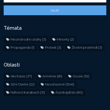
NAJÍT
Témata
Mezinárodní vztahy
(3)
Minority
(2)
Propaganda
(1)
Protest
(3)
Životní prostředí
(3)
Oblasti
Abcházie
(37)
Arménie
(81)
Gruzie
(112)
Jižní Osetie
(22)
Nezařazené
(1246)
Náhorní Karabach
(31)
Ázerbájdžán
(80)