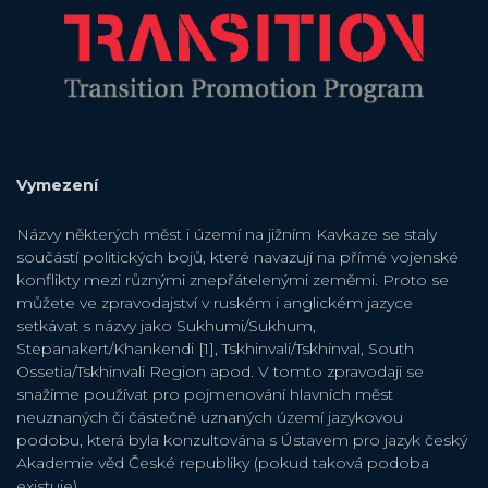
Vymezení
Názvy některých měst i území na jižním Kavkaze se staly
součástí politických bojů, které navazují na přímé vojenské
konflikty mezi různými znepřátelenými zeměmi. Proto se
můžete ve zpravodajství v ruském i anglickém jazyce
setkávat s názvy jako Sukhumi/Sukhum,
Stepanakert/Khankendi [1], Tskhinvali/Tskhinval, South
Ossetia/Tskhinvali Region apod. V tomto zpravodaji se
snažíme používat pro pojmenování hlavních měst
neuznaných či částečně uznaných území jazykovou
podobu, která byla konzultována s Ústavem pro jazyk český
Akademie věd České republiky (pokud taková podoba
existuje).