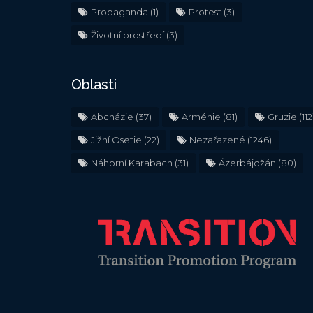
Propaganda
(1)
Protest
(3)
Životní prostředí
(3)
Oblasti
Abcházie
(37)
Arménie
(81)
Gruzie
(112
Jižní Osetie
(22)
Nezařazené
(1246)
Náhorní Karabach
(31)
Ázerbájdžán
(80)