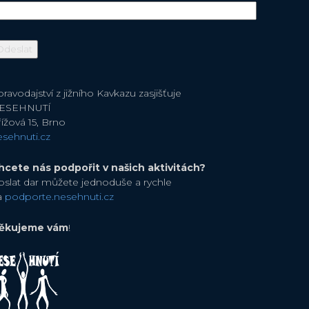
ravodajství z jižního Kavkazu zasjišťuje
ESEHNUTÍ
ížová 15, Brno
esehnuti.cz
hcete nás podpořit v našich aktivitách?
oslat dar můžete jednoduše a rychle
a
podporte.nesehnuti.cz
ěkujeme vám
!