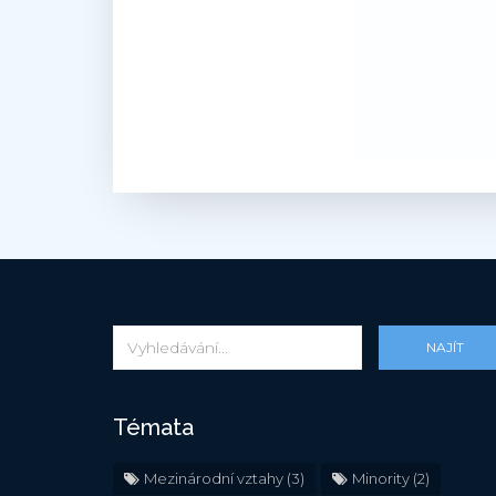
NAJÍT
Témata
Mezinárodní vztahy
(3)
Minority
(2)