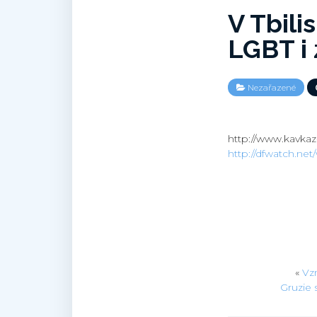
V Tbili
LGBT i 
Nezařazené
http://www.kavkaz-
http://dfwatch.net/
«
Vz
Gruzie 