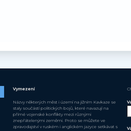
Vymezení
C
Názvy některých měst i území na jižním Kavkaze se
V
staly součástí politických bojů, které navazují na
přímé vojenské konflikty mezi různými
znepřátelenými zeměmi. Proto se můžete ve
zpravodajství v ruském i anglickém jazyce setkávat s
V