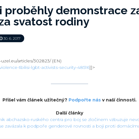
si proběhly demonstrace z
za svatost rodiny
30. 6. 2017
uzel.eu/articles/302823/ (EN)
violence-tbilisi-lgbt-activists-security-48516
]]>
Přišel vám článek užitečný?
Podpořte nás
v naší činnosti.
Další články
nik abchazsko-ruského centra pro boj se zločinem vzbuzuje nevo
se zavázala k podpoře genderové rovnosti a boji proti domácímu 