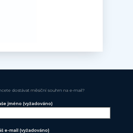
hcete dostávat měsiční souhrn na e-mail?
aše jméno (vyžadováno)
áš e-mail (vyžadováno)