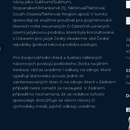
názvy jako Sukhumi/Sukhum,
Stepanakert/Khankendi [1], Tskhinvali/Tskhinval,
South Ossetia/Tskhinvali Region apod. V tomto
zpravodaji se snažíme používat pro pojmenování
hlavních měst neuznaných či částečně uznaných
území jazykovou podobu, která byla konzultována
s Ústavem pro jazyk český Akademie věd České
Zp
republiky (pokud taková podoba existuje).
N
)
Kř
Pro bezprostřední vhled a ilustraci některých
n
názorových postojů politického života na jižním
Kavkaze občas uvádíme i odkazy na zdroje, které
C
vyjadřují stanovisko pouze jedné ze
P
zainteresovaných stran či na zdroje, které v žádném
n
případě nelze označit za nezaujaté. V žádném
případě to neznamená, že se redakce tohoto
D
zpravodaje ztotožňuje se všemi názory či
východisky médií, jejichž odkazy uvádíme.