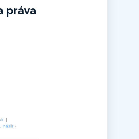
a práva
li
|
násilí
»