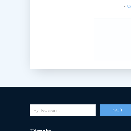
«
C
NAJÍT