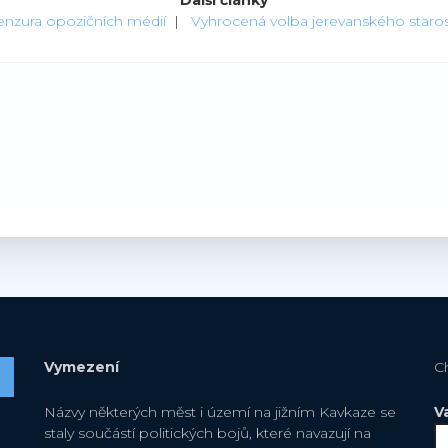
enzura opozičních médií
|
Vyhrocená volba jerevanského staros
Vymezení
C
Názvy některých měst i území na jižním Kavkaze se
V
staly součástí politických bojů, které navazují na