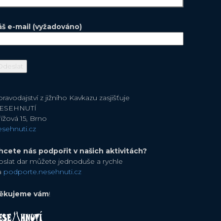
áš e-mail (vyžadováno)
ravodajství z jižního Kavkazu zasjišťuje
ESEHNUTÍ
ížová 15, Brno
esehnuti.cz
hcete nás podpořit v našich aktivitách?
oslat dar můžete jednoduše a rychle
a
podporte.nesehnuti.cz
ěkujeme vám
!