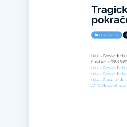
Tragick
pokraču
Nezařazené
https://www.rferl.o
karabakh-/2846491
https://www.rferl.
https://www.rferl
https://caspiande
/01/03/loss-of-aze