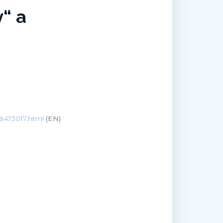
y“ a
28473017.html
(EN)