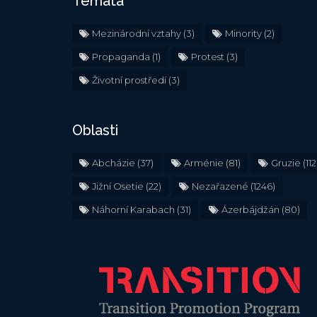
Témata
Mezinárodní vztahy
(3)
Minority
(2)
Propaganda
(1)
Protest
(3)
Životní prostředí
(3)
Oblasti
Abcházie
(37)
Arménie
(81)
Gruzie
(112
Jižní Osetie
(22)
Nezařazené
(1246)
Náhorní Karabach
(31)
Ázerbájdžán
(80)