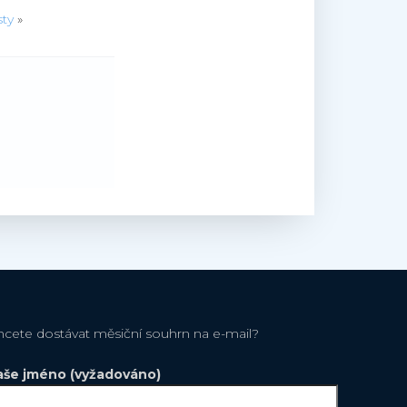
ty
»
hcete dostávat měsiční souhrn na e-mail?
aše jméno (vyžadováno)