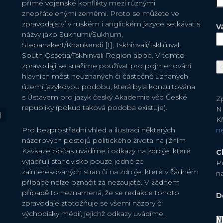
přímé vojenské konflikty mezi různými
znepřátelenými zeměmi. Proto se můžete ve
zpravodajství v ruském i anglickém jazyce setkávat s
V
názvy jako Sukhumi/Sukhum,
Stepanakert/Khankendi [1], Tskhinvali/Tskhinval,
South Ossetia/Tskhinvali Region apod. V tomto
zpravodaji se snažíme používat pro pojmenování
hlavních měst neuznaných či částečně uznaných
území jazykovou podobu, která byla konzultována
s Ústavem pro jazyk český Akademie věd České
Zp
republiky (pokud taková podoba existuje).
N
)
Kř
Pro bezprostřední vhled a ilustraci některých
n
názorových postojů politického života na jižním
Kavkaze občas uvádíme i odkazy na zdroje, které
C
vyjadřují stanovisko pouze jedné ze
P
zainteresovaných stran či na zdroje, které v žádném
n
případě nelze označit za nezaujaté. V žádném
případě to neznamená, že se redakce tohoto
D
zpravodaje ztotožňuje se všemi názory či
východisky médií, jejichž odkazy uvádíme.