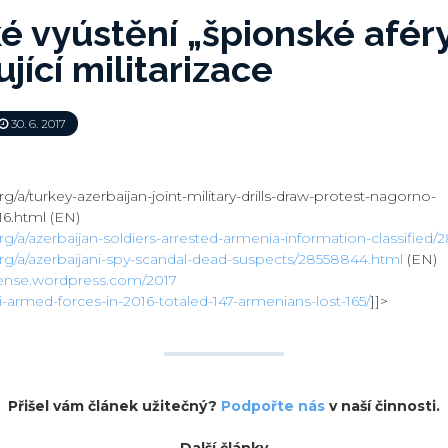
é vyústění „špionské afér
jící militarizace
30. 6. 2017
rg/a/turkey-azerbaijan-joint-military-drills-draw-protest-nagorno-
6.html (EN)
org/a/azerbaijan-soldiers-arrested-armenia-information-classified/
.org/a/azerbaijani-spy-scandal-dead-suspects/28558844.html
(EN)
fense.wordpress.com/
2017
ri-armed-forces-in-2016-totaled-147-armenians-lost-165/
]]>
Přišel vám článek užitečný?
Podpořte nás
v naší činnosti.
Další články