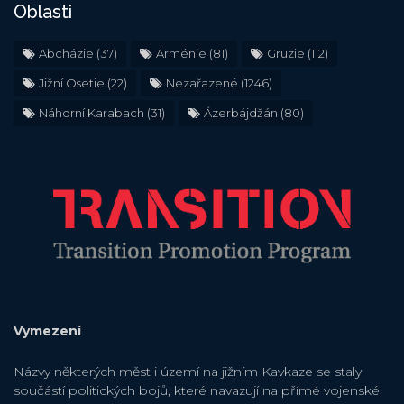
Oblasti
Abcházie
(37)
Arménie
(81)
Gruzie
(112)
Jižní Osetie
(22)
Nezařazené
(1246)
Náhorní Karabach
(31)
Ázerbájdžán
(80)
Vymezení
Názvy některých měst i území na jižním Kavkaze se staly
součástí politických bojů, které navazují na přímé vojenské