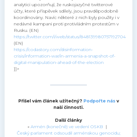
analytici upozorňují, že ruskojazyčné twitterové
účty, které příspěvek sdílely, jsou pravděpodobně
koordinovány. Navíc některé z nich byly použity i v
nedávné kampani proti protivládním protestům v
Rusku. (EN)
https://twitter.com/i/web/status/848139980757192704
(EN)
https://codastory.com/disinformation-
crisis/information-war/in-armenia-a-snapshot-of-
digital-manipulation-ahead-of-the-election
]]>
Přišel vám článek užitečný?
Podpořte nás
v
naší činnosti.
Další články
«
Armén (konečně) ve vedení OSKB
|
Český parlament odsoudil arménskou genocidu;