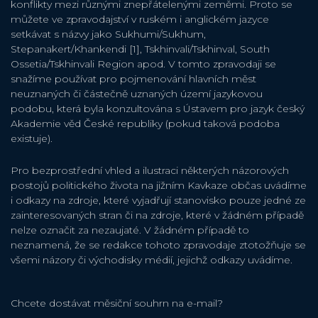
konflikty mezi různými znepřátelenými zeměmi. Proto se
můžete ve zpravodajství v ruském i anglickém jazyce
setkávat s názvy jako Sukhumi/Sukhum,
Stepanakert/Khankendi [1], Tskhinvali/Tskhinval, South
Ossetia/Tskhinvali Region apod. V tomto zpravodaji se
snažíme používat pro pojmenování hlavních měst
neuznaných či částečně uznaných území jazykovou
podobu, která byla konzultována s Ústavem pro jazyk český
Akademie věd České republiky (pokud taková podoba
existuje).
Pro bezprostřední vhled a ilustraci některých názorových
postojů politického života na jižním Kavkaze občas uvádíme
i odkazy na zdroje, které vyjadřují stanovisko pouze jedné ze
zainteresovaných stran či na zdroje, které v žádném případě
nelze označit za nezaujaté. V žádném případě to
neznamená, že se redakce tohoto zpravodaje ztotožňuje se
všemi názory či východisky médií, jejichž odkazy uvádíme.
Chcete dostávat měsiční souhrn na e-mail?