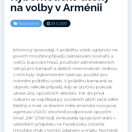
na volby v Arménii
Nezařazené
29. 5. 2017
březnový zpravodaj). V průběhu voleb vyplynulo na
povrch množství případů zastrašování novinářů a
voličů, kupování hlasů, používání administrativních
zdrojů pro kampaň a dalších nesrovnalostí. Jednou
z nich byly i kybernetické nástroje, použité pro
ovlivnění průběhu voleb. V průběhu kampaně se
objevilo několik případů, kdy se útočníci pokusili
ukrást účty opozičních aktivistů. Pár dní před
volbami se například po sociálních sítích začal sdílet
falešný e-mail, ve kterém měla americká rozvojová
agentura USAID otevřeně podporovat opoziční
hnutí „Elk“ (
Odchod
). Ambasáda Spojených států v
satirickém příspěvku na Facebooku označila
množství chyb v tomto údajném e-mailu. Nicméně