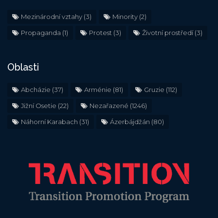
Mezinárodní vztahy
(3)
Minority
(2)
Propaganda
(1)
Protest
(3)
Životní prostředí
(3)
Oblasti
Abcházie
(37)
Arménie
(81)
Gruzie
(112)
Jižní Osetie
(22)
Nezařazené
(1246)
Náhorní Karabach
(31)
Ázerbájdžán
(80)