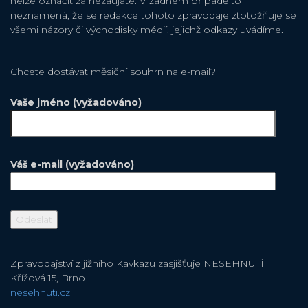
nelze označit za nezaujaté. V žádném případě to
neznamená, že se redakce tohoto zpravodaje ztotožňuje se
všemi názory či východisky médií, jejichž odkazy uvádíme.
Chcete dostávat měsiční souhrn na e-mail?
Vaše jméno (vyžadováno)
Váš e-mail (vyžadováno)
Zpravodajství z jižního Kavkazu zasjišťuje NESEHNUTÍ
Křížová 15, Brno
nesehnuti.cz