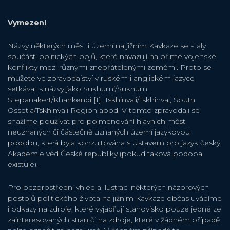
Vymezení
Názvy některých měst i území na jižním Kavkaze se staly
součástí politických bojů, které navazují na přímé vojenské
konflikty mezi různými znepřátelenými zeměmi. Proto se
můžete ve zpravodajství v ruském i anglickém jazyce
setkávat s názvy jako Sukhumi/Sukhum,
Stepanakert/Khankendi [1], Tskhinvali/Tskhinval, South
Ossetia/Tskhinvali Region apod. V tomto zpravodaji se
snažíme používat pro pojmenování hlavních měst
neuznaných či částečně uznaných území jazykovou
podobu, která byla konzultována s Ústavem pro jazyk český
Akademie věd České republiky (pokud taková podoba
existuje).
Pro bezprostřední vhled a ilustraci některých názorových
postojů politického života na jižním Kavkaze občas uvádíme
i odkazy na zdroje, které vyjadřují stanovisko pouze jedné ze
zainteresovaných stran či na zdroje, které v žádném případě