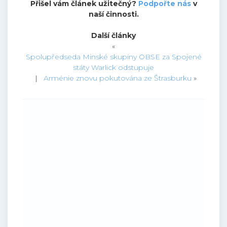
Přišel vám článek užitečný?
Podpořte nás
v
naší činnosti.
Další články
«
Spolupředseda Minské skupiny OBSE za Spojené
státy Warlick odstupuje
|
Arménie znovu pokutována ze Štrasburku
»