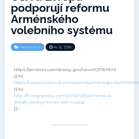
podporují reformu
Arménského
volebního systému
Nezařazené
14. 12. 2016
https://armenia.usembassy.gov/news112916.html
(EN)
https://www.facebook.com/usembarmenia/posts/101546
(EN)
http://foreignpolicy.com/2016/11/29/armenia-is-
literally-joining-forces-with-russia/
]]>