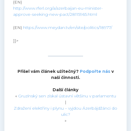
(EN)
http://www.rferl.org/a/azerbaijan-eu-minister-
approve-seeking-new-pact/28115965.html
(EN)
https://www.meydan.tv/en/site/politics/18977/
]]>
Přišel vám článek užitečný?
Podpořte nás
v
naší činnosti.
Další články
«
Gruzínský sen získal ústavní většinu v parlamentu
|
Zdražení elektřiny i plynu – vyjdou Ázerbájdžánci do
ulic?
»