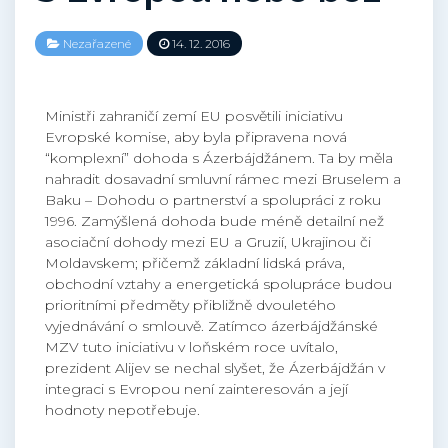
Nezařazené
14. 12. 2016
Ministři zahraničí zemí EU posvětili iniciativu
Evropské komise, aby byla připravena nová
“komplexní” dohoda s Ázerbájdžánem. Ta by měla
nahradit dosavadní smluvní rámec mezi Bruselem a
Baku – Dohodu o partnerství a spolupráci z roku
1996. Zamýšlená dohoda bude méně detailní než
asociační dohody mezi EU a Gruzií, Ukrajinou či
Moldavskem; přičemž základní lidská práva,
obchodní vztahy a energetická spolupráce budou
prioritními předměty přibližně dvouletého
vyjednávání o smlouvě. Zatímco ázerbájdžánské
MZV tuto iniciativu v loňském roce uvítalo,
prezident Alijev se nechal slyšet, že Ázerbájdžán v
integraci s Evropou není zainteresován a její
hodnoty nepotřebuje.