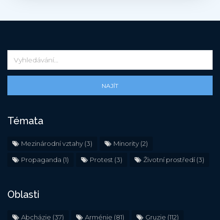
NAJÍT
Témata
Mezinárodní vztahy
(3)
Minority
(2)
Propaganda
(1)
Protest
(3)
Životní prostředí
(3)
Oblasti
Abcházie
(37)
Arménie
(81)
Gruzie
(112)