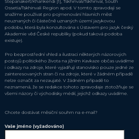
Stepanakert/Khankendi [1], Tskhinvali/Tskhinval, South
Ossetia/Tskhinvali Region apod. V tomto zpravodaji se
snažíme používat pro pojmenování hlavních měst
neuznaných či částečně uznaných území jazykovou
podobu, která byla konzultována s Ústavem pro jazyk český
Akademie věd České republiky (pokud taková podoba
existuje).
Pro bezprostřední vhled a ilustraci některých názorových
postojů politického života na jižním Kavkaze občas uvádíme
i odkazy na zdroje, které vyjadřují stanovisko pouze jedné ze
zainteresovaných stran či na zdroje, které v žádném případě
nelze označit za nezaujaté. V žádném případě to
neznamená, že se redakce tohoto zpravodaje ztotožňuje se
všemi názory či východisky médií, jejichž odkazy uvádíme.
Chcete dostávat měsiční souhrn na e-mail?
Vaše jméno (vyžadováno)