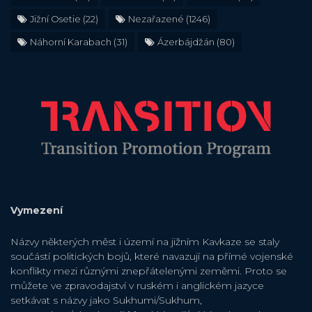
Jižní Osetie
(22)
Nezařazené
(1246)
Náhorní Karabach
(31)
Ázerbájdžán
(80)
Vymezení
Názvy některých měst i území na jižním Kavkaze se staly
součástí politických bojů, které navazují na přímé vojenské
konflikty mezi různými znepřátelenými zeměmi. Proto se
můžete ve zpravodajství v ruském i anglickém jazyce
setkávat s názvy jako Sukhumi/Sukhum,