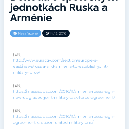
jednotkách Ruska a
Arménie
Nezařazené
14. 12. 2016
(EN)
http://www.euractiv.com/section/europe-s-
east/news/russia-and-armenia-to-establish-joint-
military-force/
(EN)
https://massispost.com/2016/11/armenia-russia-sign-
new-upgraded-joint-military-task-force-agreement/
(EN)
https://massispost.com/2016/11/armenia-russia-sign-
agreement-creation-united-military-unit/