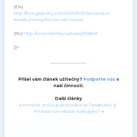
(EN)
http://foreignpolicy.com/2016/11/29/armenia-is-
literally-joining-forces-with-russia/
(RU)
http://www.interfax.ru/russia/536849
]]>
Přišel vám článek užitečný?
Podpořte nás
v
naší činnosti.
Další články
«
Arménie znovu pokutována ze Štrasburku
|
Přichází comeback Kokojtyho?
»