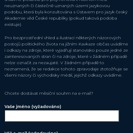
neuznaných či částečně uznaných území jazykovou
podobu, která byla konzultována s Ústavem pro jazyk český
Akademie věd České republiky (pokud taková podoba
existuje).
Pro bezprostřední vhled a ilustraci některých názorových
postojů politického života na jižním Kavkaze občas uvádíme
i odkazy na zdroje, které vyjadřují stanovisko pouze jedné ze
zainteresovaných stran či na zdroje, které v žádném případě
nelze označit za nezaujaté. V žádném případě to
neznamená, že se redakce tohoto zpravodaje ztotožňuje se
všemi názory či východisky médií, jejichž odkazy uvádíme.
Chcete dostávat měsiční souhrn na e-mail?
Vaše jméno (vyžadováno)