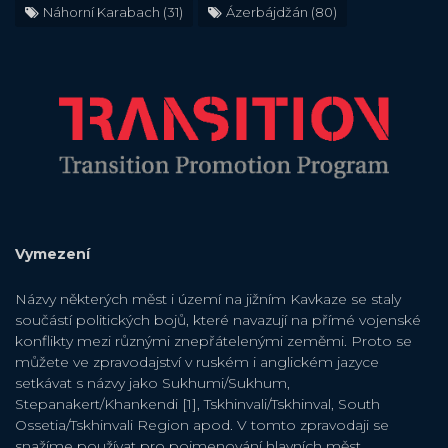
Náhorní Karabach
(31)
Ázerbájdžán
(80)
Vymezení
Názvy některých měst i území na jižním Kavkaze se staly
součástí politických bojů, které navazují na přímé vojenské
konflikty mezi různými znepřátelenými zeměmi. Proto se
můžete ve zpravodajství v ruském i anglickém jazyce
setkávat s názvy jako Sukhumi/Sukhum,
Stepanakert/Khankendi [1], Tskhinvali/Tskhinval, South
Ossetia/Tskhinvali Region apod. V tomto zpravodaji se
snažíme používat pro pojmenování hlavních měst