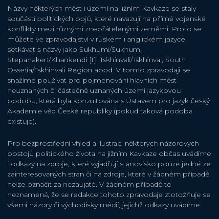
Názvy některých měst i území na jižním Kavkaze se staly
součástí politických bojů, které navazují na přímé vojenské
konflikty mezi různými znepřátelenými zeměmi. Proto se
můžete ve zpravodajství v ruském i anglickém jazyce
setkávat s názvy jako Sukhumi/Sukhum,
Stepanakert/Khankendi [1], Tskhinvali/Tskhinval, South
Ossetia/Tskhinvali Region apod. V tomto zpravodaji se
snažíme používat pro pojmenování hlavních měst
neuznaných či částečně uznaných území jazykovou
podobu, která byla konzultována s Ústavem pro jazyk český
Akademie věd České republiky (pokud taková podoba
existuje).
Pro bezprostřední vhled a ilustraci některých názorových
postojů politického života na jižním Kavkaze občas uvádíme
i odkazy na zdroje, které vyjadřují stanovisko pouze jedné ze
zainteresovaných stran či na zdroje, které v žádném případě
nelze označit za nezaujaté. V žádném případě to
neznamená, že se redakce tohoto zpravodaje ztotožňuje se
všemi názory či východisky médií, jejichž odkazy uvádíme.