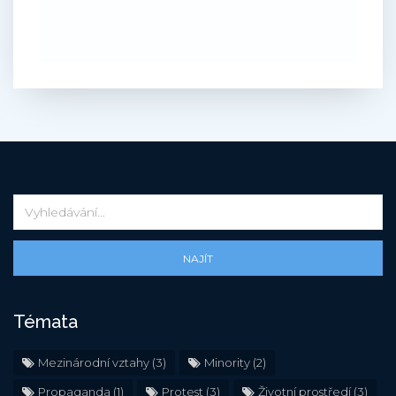
NAJÍT
Témata
Mezinárodní vztahy
(3)
Minority
(2)
Propaganda
(1)
Protest
(3)
Životní prostředí
(3)