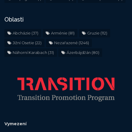
Oblasti
Abcházie
(37)
Arménie
(81)
Gruzie
(112)
Jižní Osetie
(22)
Nezařazené
(1246)
Náhorní Karabach
(31)
Ázerbájdžán
(80)
Vymezení