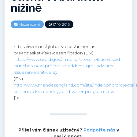
nížině
Nezařazené
17. 10. 2016
https://iwpr.net/global-voices/armenias-
breadbasket-risks-desertification (EN)
https://www.usaid.gov/armenia/press-release/usaid-
launches-new-project-to-address-groundwater-
issues-in-ararat-valley
(EN)
http://www.mendezengland.com/site/index.php/projects/11
armenia-clean-energy-and-water-program-cew
]]>
Přišel vám článek užitečný?
Podpořte nás
v
naší činnosti.