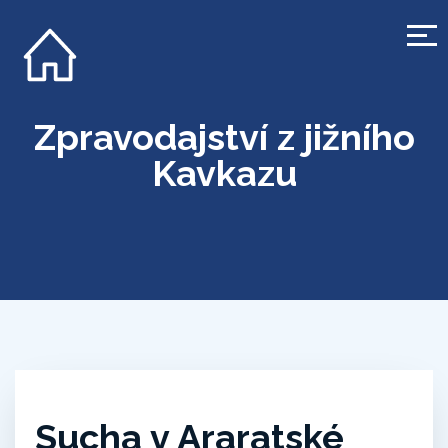
Zpravodajství z jižního
Kavkazu
Sucha v Araratské