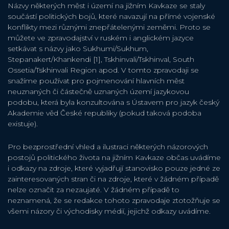
Názvy některých měst i území na jižním Kavkaze se staly
součástí politických bojů, které navazují na přímé vojenské
konflikty mezi různými znepřátelenými zeměmi. Proto se
můžete ve zpravodajství v ruském i anglickém jazyce
setkávat s názvy jako Sukhumi/Sukhum,
Stepanakert/Khankendi [1], Tskhinvali/Tskhinval, South
Ossetia/Tskhinvali Region apod. V tomto zpravodaji se
snažíme používat pro pojmenování hlavních měst
neuznaných či částečně uznaných území jazykovou
podobu, která byla konzultována s Ústavem pro jazyk český
Akademie věd České republiky (pokud taková podoba
existuje).
Pro bezprostřední vhled a ilustraci některých názorových
postojů politického života na jižním Kavkaze občas uvádíme
i odkazy na zdroje, které vyjadřují stanovisko pouze jedné ze
zainteresovaných stran či na zdroje, které v žádném případě
nelze označit za nezaujaté. V žádném případě to
neznamená, že se redakce tohoto zpravodaje ztotožňuje se
všemi názory či východisky médií, jejichž odkazy uvádíme.