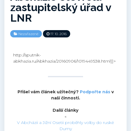
zastupitelský úřad v
LNR
Nezařazené
17. 10. 2016
http://sputnik-
abkhazia.ru/Abkhazia/20160906/1019449538.html]]>
Přišel vám článek užitečný?
Podpořte nás
v
naší činnosti.
Další články
«
V Abcházii a Jižní Osetii proběhly volby do ruské
Dumy