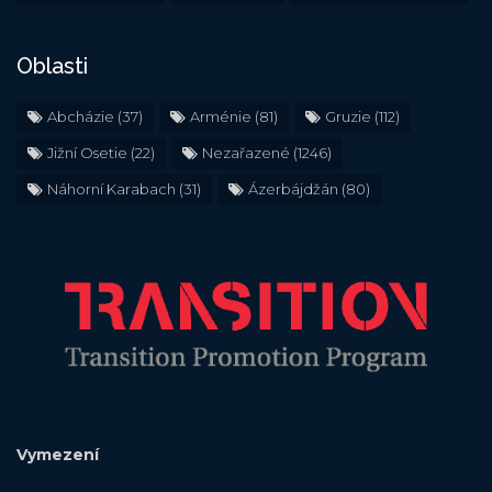
Oblasti
Abcházie
(37)
Arménie
(81)
Gruzie
(112)
Jižní Osetie
(22)
Nezařazené
(1246)
Náhorní Karabach
(31)
Ázerbájdžán
(80)
Vymezení