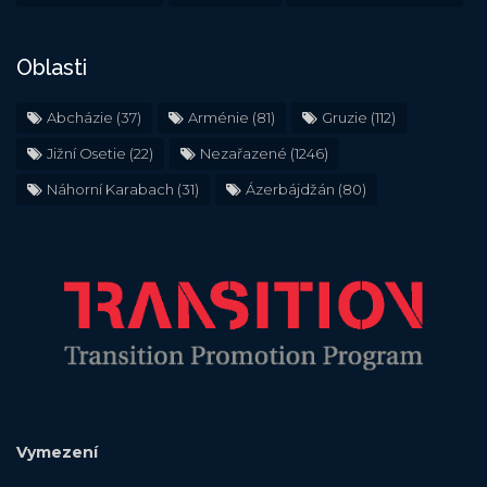
Oblasti
Abcházie
(37)
Arménie
(81)
Gruzie
(112)
Jižní Osetie
(22)
Nezařazené
(1246)
Náhorní Karabach
(31)
Ázerbájdžán
(80)
Vymezení