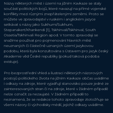
Názvy některých měst i území na jižním Kavkaze se staly
součástí politických bojů, které navazují na přímé vojenské
konflikty mezi různými znepřátelenými zeměmi. Proto se
můžete ve zpravodajství v ruském i anglickém jazyce
setkávat s názvy jako Sukhumi/Sukhum,
Stepanakert/Khankendi [1], Tskhinvali/Tskhinval, South
Ossetia/Tskhinvali Region apod. V tomto zpravodaji se
snažíme používat pro pojmenování hlavních měst
neuznaných či částečně uznaných území jazykovou
podobu, která byla konzultována s Ústavem pro jazyk český
Akademie věd České republiky (pokud taková podoba
existuje).
Pro bezprostřední vhled a ilustraci některých názorových
postojů politického života na jižním Kavkaze občas uvádíme
i odkazy na zdroje, které vyjadřují stanovisko pouze jedné ze
zainteresovaných stran či na zdroje, které v žádném případě
nelze označit za nezaujaté. V žádném případě to
neznamená, že se redakce tohoto zpravodaje ztotožňuje se
všemi názory či východisky médií, jejichž odkazy uvádíme.