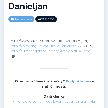
Danieljan
Nezařazené
13. 9. 2016
http://www.kavkaz-uzel.eu/articles/288137/ (EN)
http://www.eng.kavkaz-uzel.eu/articles/36659/
(EN)
http://humanrightshouse.org/Articles/21849.html
]]>
Přišel vám článek užitečný?
Podpořte nás
v
naší činnosti.
Další články
«
Kontroverze na medailovém ceremoniálu v Riu
|