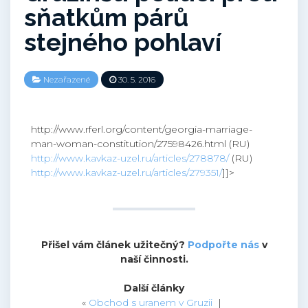
sňatkům párů
stejného pohlaví
Nezařazené
30. 5. 2016
http://www.rferl.org/content/georgia-marriage-
man-woman-constitution/27598426.html (RU)
http://www.kavkaz-uzel.ru/articles/278878/
(RU)
http://www.kavkaz-uzel.ru/articles/279351/
]]>
Přišel vám článek užitečný?
Podpořte nás
v
naší činnosti.
Další články
«
Obchod s uranem v Gruzii
|