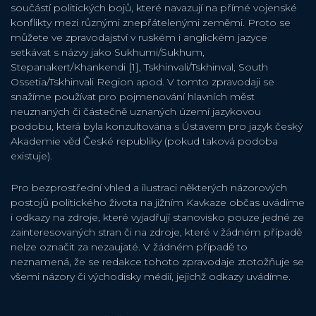
součástí politických bojů, které navazují na přímé vojenské
konflikty mezi různými znepřátelenými zeměmi. Proto se
můžete ve zpravodajství v ruském i anglickém jazyce
setkávat s názvy jako Sukhumi/Sukhum,
Stepanakert/Khankendi [1], Tskhinvali/Tskhinval, South
Ossetia/Tskhinvali Region apod. V tomto zpravodaji se
snažíme používat pro pojmenování hlavních měst
neuznaných či částečně uznaných území jazykovou
podobu, která byla konzultována s Ústavem pro jazyk český
Akademie věd České republiky (pokud taková podoba
existuje).
Pro bezprostřední vhled a ilustraci některých názorových
postojů politického života na jižním Kavkaze občas uvádíme
i odkazy na zdroje, které vyjadřují stanovisko pouze jedné ze
zainteresovaných stran či na zdroje, které v žádném případě
nelze označit za nezaujaté. V žádném případě to
neznamená, že se redakce tohoto zpravodaje ztotožňuje se
všemi názory či východisky médií, jejichž odkazy uvádíme.