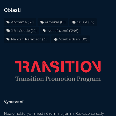
Oblasti
Abcházie
(37)
Arménie
(81)
Gruzie
(112)
Jižní Osetie
(22)
Nezařazené
(1246)
Náhorní Karabach
(31)
Ázerbájdžán
(80)
Vymezení
Názvy některých měst i území na jižním Kavkaze se staly