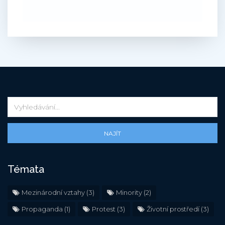
NAJÍT
Témata
Mezinárodní vztahy
(3)
Minority
(2)
Propaganda
(1)
Protest
(3)
Životní prostředí
(3)