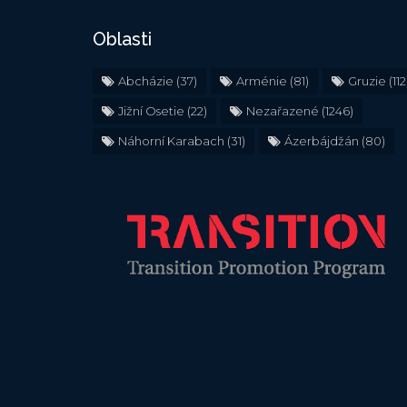
Oblasti
Abcházie
(37)
Arménie
(81)
Gruzie
(112
Jižní Osetie
(22)
Nezařazené
(1246)
Náhorní Karabach
(31)
Ázerbájdžán
(80)