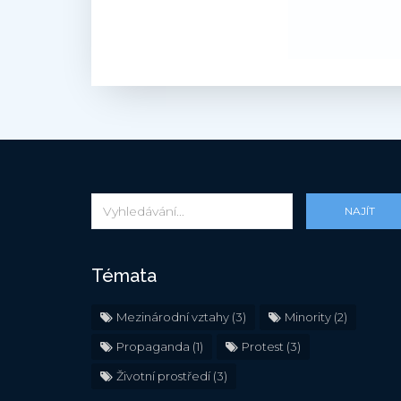
NAJÍT
Témata
Mezinárodní vztahy
(3)
Minority
(2)
Propaganda
(1)
Protest
(3)
Životní prostředí
(3)