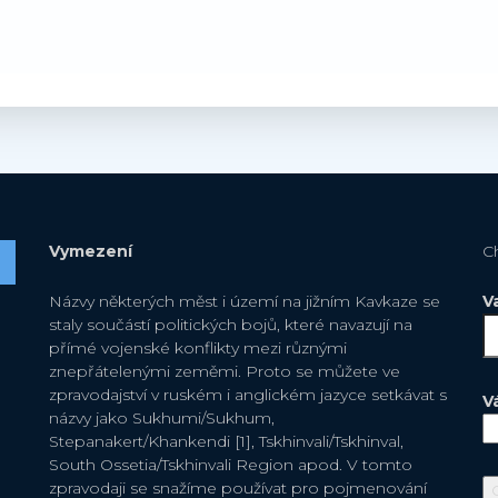
Vymezení
C
Názvy některých měst i území na jižním Kavkaze se
V
staly součástí politických bojů, které navazují na
přímé vojenské konflikty mezi různými
znepřátelenými zeměmi. Proto se můžete ve
zpravodajství v ruském i anglickém jazyce setkávat s
V
názvy jako Sukhumi/Sukhum,
Stepanakert/Khankendi [1], Tskhinvali/Tskhinval,
South Ossetia/Tskhinvali Region apod. V tomto
zpravodaji se snažíme používat pro pojmenování