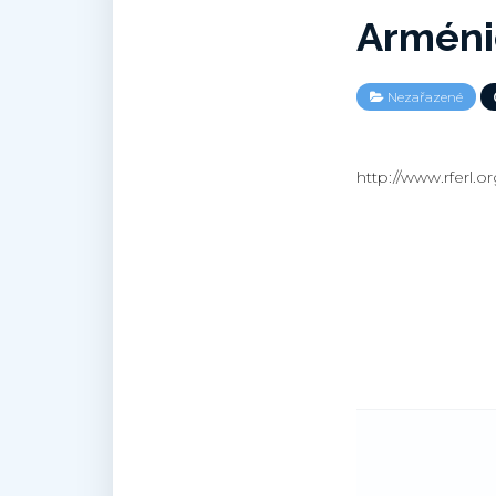
Arméni
Nezařazené
http://www.rferl.