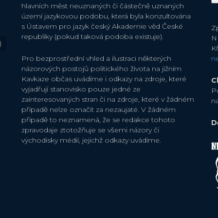
hlavních měst neuznaných či částečně uznaných
území jazykovou podobu, která byla konzultována
s Ústavem pro jazyk český Akademie věd České
Zp
republiky (pokud taková podoba existuje).
N
)
Kř
Pro bezprostřední vhled a ilustraci některých
n
názorových postojů politického života na jižním
Kavkaze občas uvádíme i odkazy na zdroje, které
C
vyjadřují stanovisko pouze jedné ze
P
zainteresovaných stran či na zdroje, které v žádném
n
případě nelze označit za nezaujaté. V žádném
případě to neznamená, že se redakce tohoto
D
zpravodaje ztotožňuje se všemi názory či
východisky médií, jejichž odkazy uvádíme.