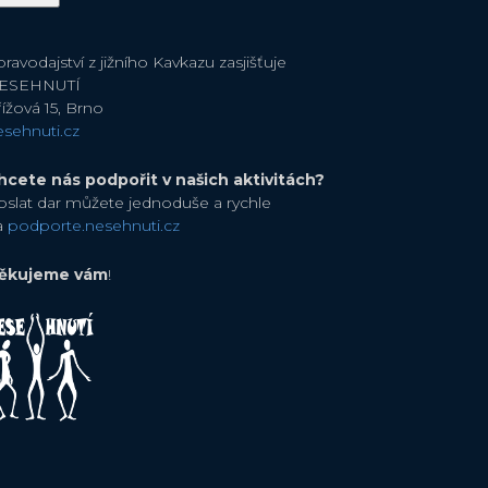
ravodajství z jižního Kavkazu zasjišťuje
ESEHNUTÍ
ížová 15, Brno
esehnuti.cz
hcete nás podpořit v našich aktivitách?
oslat dar můžete jednoduše a rychle
a
podporte.nesehnuti.cz
ěkujeme vám
!