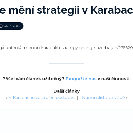
e mění strategii v Karaba
24. 3. 2016
org/content/armenian-karabakh-strategy-change-azerbaijan/275620
Přišel vám článek užitečný?
Podpořte nás
v naší činnosti.
Další články
«
V Karabachu zastřelen pastevec
|
Nacionalisté ve vládě
»