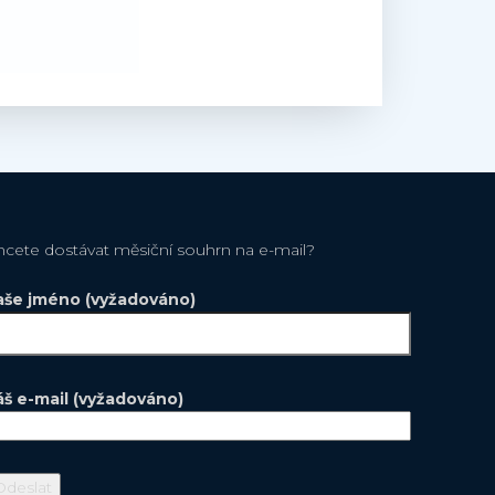
hcete dostávat měsiční souhrn na e-mail?
aše jméno (vyžadováno)
áš e-mail (vyžadováno)