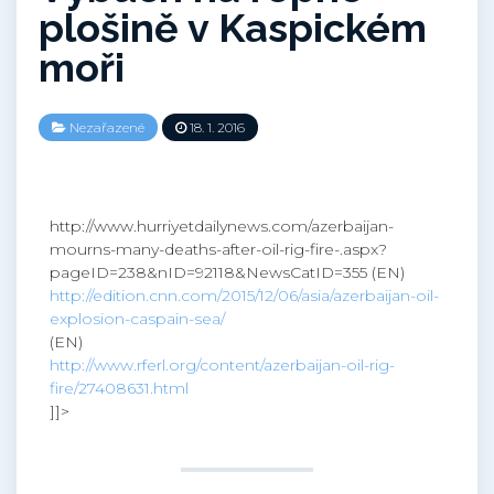
plošině v Kaspickém
moři
Nezařazené
18. 1. 2016
http://www.hurriyetdailynews.com/azerbaijan-
mourns-many-deaths-after-oil-rig-fire-.aspx?
pageID=238&nID=92118&NewsCatID=355 (EN)
http://edition.cnn.com/2015/12/06/asia/azerbaijan-oil-
explosion-caspain-sea/
(EN)
http://www.rferl.org/content/azerbaijan-oil-rig-
fire/27408631.html
]]>