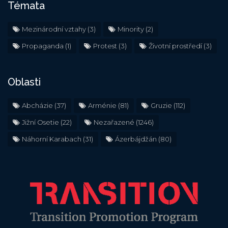
Témata
Mezinárodní vztahy
(3)
Minority
(2)
Propaganda
(1)
Protest
(3)
Životní prostředí
(3)
Oblasti
Abcházie
(37)
Arménie
(81)
Gruzie
(112)
Jižní Osetie
(22)
Nezařazené
(1246)
Náhorní Karabach
(31)
Ázerbájdžán
(80)