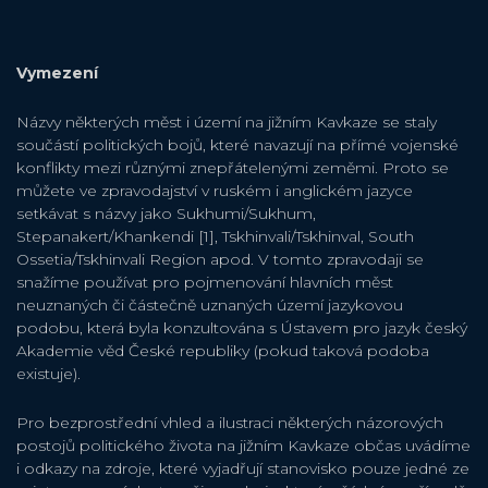
Vymezení
Názvy některých měst i území na jižním Kavkaze se staly
součástí politických bojů, které navazují na přímé vojenské
konflikty mezi různými znepřátelenými zeměmi. Proto se
můžete ve zpravodajství v ruském i anglickém jazyce
setkávat s názvy jako Sukhumi/Sukhum,
Stepanakert/Khankendi [1], Tskhinvali/Tskhinval, South
Ossetia/Tskhinvali Region apod. V tomto zpravodaji se
snažíme používat pro pojmenování hlavních měst
neuznaných či částečně uznaných území jazykovou
podobu, která byla konzultována s Ústavem pro jazyk český
Akademie věd České republiky (pokud taková podoba
existuje).
Pro bezprostřední vhled a ilustraci některých názorových
postojů politického života na jižním Kavkaze občas uvádíme
i odkazy na zdroje, které vyjadřují stanovisko pouze jedné ze