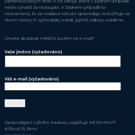
zainteresovaných stran či na zdroje, které v žádném případě
nelze označit za nezaujaté. V žádném případě to
neznamená, že se redakce tohoto zpravodaje ztotožňuje se
všemi názory či východisky médií, jejichž odkazy uvádíme.
Chcete dostávat měsiční souhrn na e-mail?
Vaše jméno (vyžadováno)
Váš e-mail (vyžadováno)
Zpravodajství z jižního Kavkazu zasjišťuje NESEHNUTÍ
Křížová 15, Brno
nesehnuti.cz