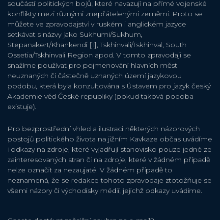
součástí politických bojů, které navazují na přímé vojenské
konflikty mezi různými znepřátelenými zeměmi. Proto se
můžete ve zpravodajství v ruském i anglickém jazyce
setkávat s názvy jako Sukhumi/Sukhum,
Stepanakert/Khankendi [1], Tskhinvali/Tskhinval, South
Ossetia/Tskhinvali Region apod. V tomto zpravodaji se
snažíme používat pro pojmenování hlavních měst
neuznaných či částečně uznaných území jazykovou
podobu, která byla konzultována s Ústavem pro jazyk český
Akademie věd České republiky (pokud taková podoba
existuje).
Pro bezprostřední vhled a ilustraci některých názorových
postojů politického života na jižním Kavkaze občas uvádíme
i odkazy na zdroje, které vyjadřují stanovisko pouze jedné ze
zainteresovaných stran či na zdroje, které v žádném případě
nelze označit za nezaujaté. V žádném případě to
neznamená, že se redakce tohoto zpravodaje ztotožňuje se
všemi názory či východisky médií, jejichž odkazy uvádíme.