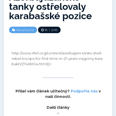
tanky ostřelovaly
karabašské pozice
Nezařazené
18. 1. 2016
http://www.rferl.org/content/azerbaijani-tanks-shell-
rebel-troops-for-first-time-in-21-years-nagorny-kara
bakh/27418104.html]]>
Přišel vám článek užitečný?
Podpořte nás
v
naší činnosti.
Další články
«