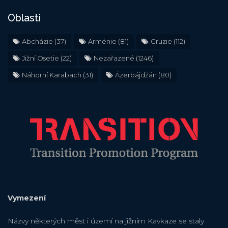
Oblasti
Abcházie
(37)
Arménie
(81)
Gruzie
(112)
Jižní Osetie
(22)
Nezařazené
(1246)
Náhorní Karabach
(31)
Ázerbájdžán
(80)
Vymezení
Názvy některých měst i území na jižním Kavkaze se staly