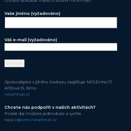
Chcete dostávat měsiční souhrn na e-mail?
Vaše jméno (vyžadováno)
Váš e-mail (vyžadováno)
Zpravodajství z jižního Kavkazu zasjišťuje NESEHNUTÍ
Křížová 15, Brno
nesehnuti.cz
Chcete nás podpořit v našich aktivitách?
Poslat dar můžete jednoduše a rychle
na
podporte.nesehnuti.cz