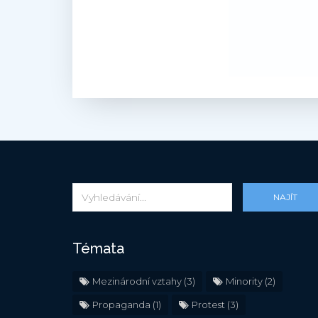
NAJÍT
Témata
Mezinárodní vztahy
(3)
Minority
(2)
Propaganda
(1)
Protest
(3)