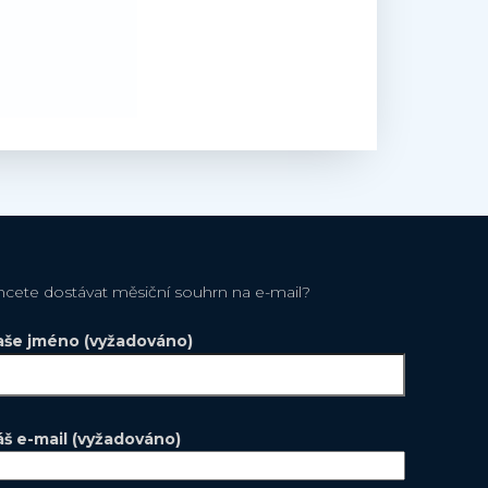
hcete dostávat měsiční souhrn na e-mail?
aše jméno (vyžadováno)
áš e-mail (vyžadováno)