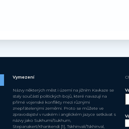
Vymezení
C
Názvy některých měst i území na jižním Kavkaze se
V
staly součástí politických bojů, které navazují na
přímé vojenské konflikty mezi různými
znepřátelenými zeměmi. Proto se můžete ve
zpravodajství v ruském i anglickém jazyce setkávat s
V
názvy jako Sukhumi/Sukhum,
Stepanakert/Khankendi [1], Tskhinvali/Tskhinval,