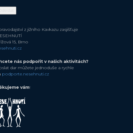
ravodajství z jižního Kavkazu zasjišťuje
ESEHNUTÍ
ížová 15, Brno
esehnuti.cz
hcete nás podpořit v našich aktivitách?
oslat dar můžete jednoduše a rychle
a
podporte.nesehnuti.cz
ěkujeme vám
!