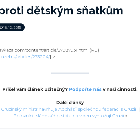
 proti dětským sňatkům
18. 12. 2015
vkaza.com/content/article/27387931.html (RU)
uzel.ru/articles/273204/
]]>
Přišel vám článek užitečný?
Podpořte nás
v naší činnosti.
Další články
«
Gruzínský ministr navrhuje Abcházii společnou federaci s Gruzií
Bojovníci Islámského státu na videu vyhrožují Gruzii
»