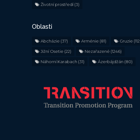
Životní prostředí
(3)
Oblasti
Abcházie
(37)
Arménie
(81)
Gruzie
(112
Jižní Osetie
(22)
Nezařazené
(1246)
Náhorní Karabach
(31)
Ázerbájdžán
(80)