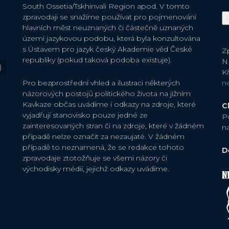
South Ossetia/Tskhinvali Region apod. V tomto
zpravodaji se snažíme používat pro pojmenování
hlavních měst neuznaných či částečně uznaných
území jazykovou podobu, která byla konzultována
s Ústavem pro jazyk český Akademie věd České
Zp
republiky (pokud taková podoba existuje).
N
)
Kř
Pro bezprostřední vhled a ilustraci některých
n
názorových postojů politického života na jižním
Kavkaze občas uvádíme i odkazy na zdroje, které
C
vyjadřují stanovisko pouze jedné ze
P
zainteresovaných stran či na zdroje, které v žádném
n
případě nelze označit za nezaujaté. V žádném
případě to neznamená, že se redakce tohoto
D
zpravodaje ztotožňuje se všemi názory či
východisky médií, jejichž odkazy uvádíme.