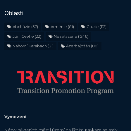
Oblasti
Abcházie
(37)
Arménie
(81)
Gruzie
(112)
Jižní Osetie
(22)
Nezařazené
(1246)
Náhorní Karabach
(31)
Ázerbájdžán
(80)
Vymezení
Názvy některých měst i území na jižním Kavkaze se staly