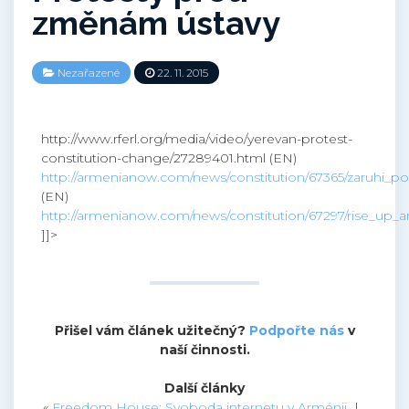
změnám ústavy
Nezařazené
22. 11. 2015
http://www.rferl.org/media/video/yerevan-protest-
constitution-change/27289401.html (EN)
http://armenianow.com/news/constitution/67365/zaruhi_p
(EN)
http://armenianow.com/news/constitution/67297/rise_up_
]]>
Přišel vám článek užitečný?
Podpořte nás
v
naší činnosti.
Další články
«
Freedom House: Svoboda internetu v Arménii
|