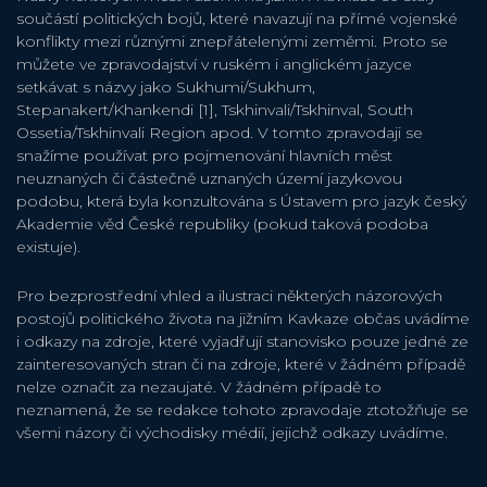
součástí politických bojů, které navazují na přímé vojenské
konflikty mezi různými znepřátelenými zeměmi. Proto se
můžete ve zpravodajství v ruském i anglickém jazyce
setkávat s názvy jako Sukhumi/Sukhum,
Stepanakert/Khankendi [1], Tskhinvali/Tskhinval, South
Ossetia/Tskhinvali Region apod. V tomto zpravodaji se
snažíme používat pro pojmenování hlavních měst
neuznaných či částečně uznaných území jazykovou
podobu, která byla konzultována s Ústavem pro jazyk český
Akademie věd České republiky (pokud taková podoba
existuje).
Pro bezprostřední vhled a ilustraci některých názorových
postojů politického života na jižním Kavkaze občas uvádíme
i odkazy na zdroje, které vyjadřují stanovisko pouze jedné ze
zainteresovaných stran či na zdroje, které v žádném případě
nelze označit za nezaujaté. V žádném případě to
neznamená, že se redakce tohoto zpravodaje ztotožňuje se
všemi názory či východisky médií, jejichž odkazy uvádíme.