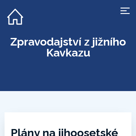
Zpravodajství z jižního
Kavkazu
Plány na jihoosetské