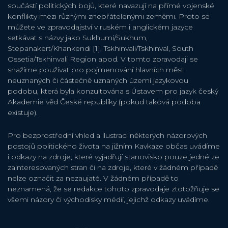
součástí politických bojů, které navazují na přímé vojenské
konflikty mezi různými znepřátelenými zeměmi. Proto se
můžete ve zpravodajství v ruském i anglickém jazyce
setkávat s názvy jako Sukhumi/Sukhum,
Stepanakert/Khankendi [1], Tskhinvali/Tskhinval, South
Ossetia/Tskhinvali Region apod. V tomto zpravodaji se
snažíme používat pro pojmenování hlavních měst
neuznaných či částečně uznaných území jazykovou
podobu, která byla konzultována s Ústavem pro jazyk český
Akademie věd České republiky (pokud taková podoba
existuje).
Pro bezprostřední vhled a ilustraci některých názorových
postojů politického života na jižním Kavkaze občas uvádíme
i odkazy na zdroje, které vyjadřují stanovisko pouze jedné ze
zainteresovaných stran či na zdroje, které v žádném případě
nelze označit za nezaujaté. V žádném případě to
neznamená, že se redakce tohoto zpravodaje ztotožňuje se
všemi názory či východisky médií, jejichž odkazy uvádíme.