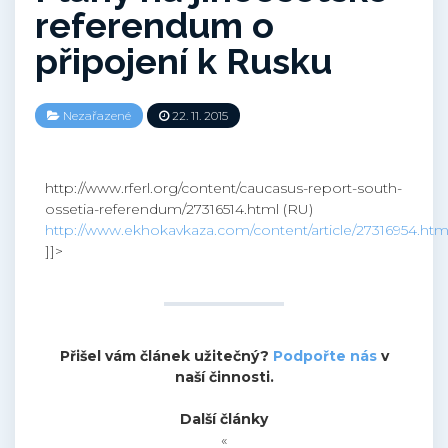
referendum o
připojení k Rusku
Nezařazené
22. 11. 2015
http://www.rferl.org/content/caucasus-report-south-
ossetia-referendum/27316514.html (RU)
http://www.ekhokavkaza.com/content/article/27316954.htm
]]>
Přišel vám článek užitečný?
Podpořte nás
v
naší činnosti.
Další články
«