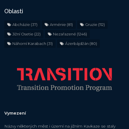
Oblasti
Abcházie
(37)
Arménie
(81)
Gruzie
(112)
Jižní Osetie
(22)
Nezařazené
(1246)
Náhorní Karabach
(31)
Ázerbájdžán
(80)
Vymezení
Názvy některých měst i území na jižním Kavkaze se staly