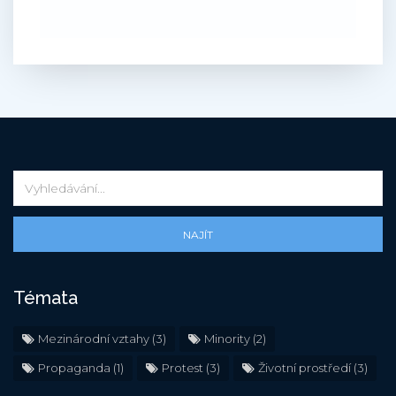
NAJÍT
Témata
Mezinárodní vztahy
(3)
Minority
(2)
Propaganda
(1)
Protest
(3)
Životní prostředí
(3)