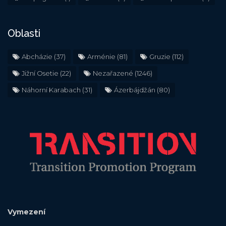
Oblasti
Abcházie
(37)
Arménie
(81)
Gruzie
(112)
Jižní Osetie
(22)
Nezařazené
(1246)
Náhorní Karabach
(31)
Ázerbájdžán
(80)
Vymezení