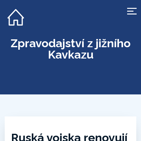
Zpravodajství z jižního
Kavkazu
Ruská vojska renovují