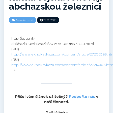
abchazskou železnici
Nezařazené
15. 9. 2015
http://sputnik-
abkhazia.ru/Abkhazia/20150810/1015419740.html
(RU)
http://www.ekhokavkaza.com/content/article/27206389.ht
(RU)
http://www.ekhokavkaza.com/content/article/27214476.htm
]]>
Přišel vám článek užitečný?
Podpořte nás
v
naší činnosti.
Další články