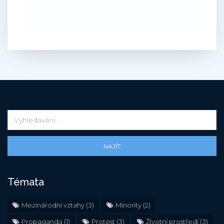
NAJÍT
Témata
Mezinárodní vztahy
(3)
Minority
(2)
Propaganda
(1)
Protest
(3)
Životní prostředí
(3)