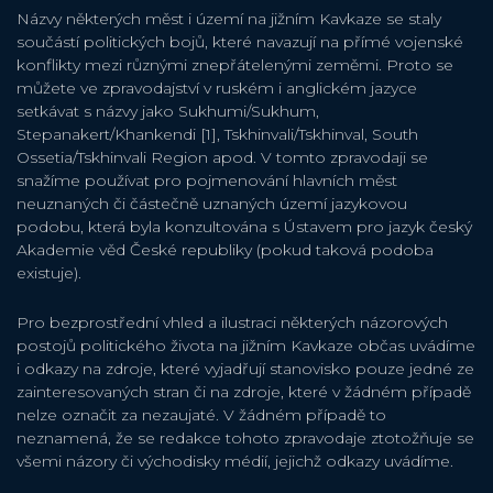
Názvy některých měst i území na jižním Kavkaze se staly
součástí politických bojů, které navazují na přímé vojenské
konflikty mezi různými znepřátelenými zeměmi. Proto se
můžete ve zpravodajství v ruském i anglickém jazyce
setkávat s názvy jako Sukhumi/Sukhum,
Stepanakert/Khankendi [1], Tskhinvali/Tskhinval, South
Ossetia/Tskhinvali Region apod. V tomto zpravodaji se
snažíme používat pro pojmenování hlavních měst
neuznaných či částečně uznaných území jazykovou
podobu, která byla konzultována s Ústavem pro jazyk český
Akademie věd České republiky (pokud taková podoba
existuje).
Pro bezprostřední vhled a ilustraci některých názorových
postojů politického života na jižním Kavkaze občas uvádíme
i odkazy na zdroje, které vyjadřují stanovisko pouze jedné ze
zainteresovaných stran či na zdroje, které v žádném případě
nelze označit za nezaujaté. V žádném případě to
neznamená, že se redakce tohoto zpravodaje ztotožňuje se
všemi názory či východisky médií, jejichž odkazy uvádíme.