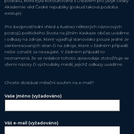
podobu, která byla konzultována s Ústavem pro jazyk český
Akademie věd České republiky (pokud taková podoba
existuje).
Pro bezprostřední vhled a ilustraci některých názorových
postojů politického života na jižním Kavkaze občas uvádíme
i odkazy na zdroje, které vyjadřují stanovisko pouze jedné ze
zainteresovaných stran či na zdroje, které v žádném případě
nelze označit za nezaujaté. V žádném případě to
neznamená, že se redakce tohoto zpravodaje ztotožňuje se
všemi názory či východisky médií, jejichž odkazy uvádíme.
Chcete dostávat měsiční souhrn na e-mail?
Vaše jméno (vyžadováno)
Váš e-mail (vyžadováno)