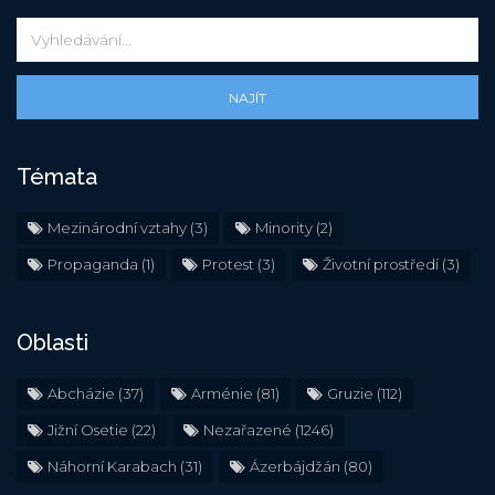
NAJÍT
Témata
Mezinárodní vztahy
(3)
Minority
(2)
Propaganda
(1)
Protest
(3)
Životní prostředí
(3)
Oblasti
Abcházie
(37)
Arménie
(81)
Gruzie
(112)
Jižní Osetie
(22)
Nezařazené
(1246)
Náhorní Karabach
(31)
Ázerbájdžán
(80)