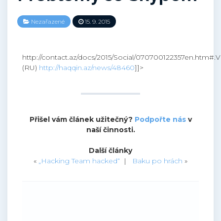
Nezařazené
15. 9. 2015
http://contact.az/docs/2015/Social/070700122357en.ht
(RU)
http://haqqin.az/news/48460
]]>
Přišel vám článek užitečný?
Podpořte nás
v
naší činnosti.
Další články
«
„Hacking Team hacked“
|
Baku po hrách
»