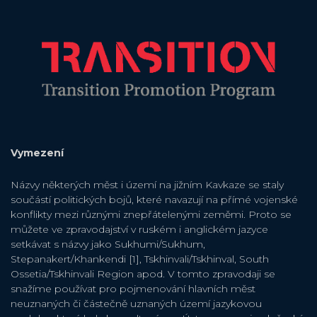
Vymezení
Názvy některých měst i území na jižním Kavkaze se staly
součástí politických bojů, které navazují na přímé vojenské
konflikty mezi různými znepřátelenými zeměmi. Proto se
můžete ve zpravodajství v ruském i anglickém jazyce
setkávat s názvy jako Sukhumi/Sukhum,
Stepanakert/Khankendi [1], Tskhinvali/Tskhinval, South
Ossetia/Tskhinvali Region apod. V tomto zpravodaji se
snažíme používat pro pojmenování hlavních měst
neuznaných či částečně uznaných území jazykovou