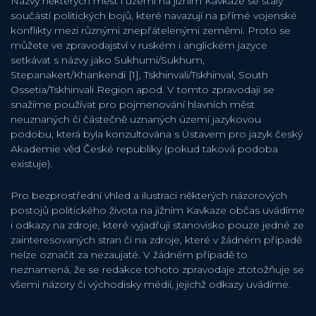
Názvy některých měst i území na jižním Kavkaze se staly
součástí politických bojů, které navazují na přímé vojenské
konflikty mezi různými znepřátelenými zeměmi. Proto se
můžete ve zpravodajství v ruském i anglickém jazyce
setkávat s názvy jako Sukhumi/Sukhum,
Stepanakert/Khankendi [1], Tskhinvali/Tskhinval, South
Ossetia/Tskhinvali Region apod. V tomto zpravodaji se
snažíme používat pro pojmenování hlavních měst
neuznaných či částečně uznaných území jazykovou
podobu, která byla konzultována s Ústavem pro jazyk český
Akademie věd České republiky (pokud taková podoba
existuje).
Pro bezprostřední vhled a ilustraci některých názorových
postojů politického života na jižním Kavkaze občas uvádíme
i odkazy na zdroje, které vyjadřují stanovisko pouze jedné ze
zainteresovaných stran či na zdroje, které v žádném případě
nelze označit za nezaujaté. V žádném případě to
neznamená, že se redakce tohoto zpravodaje ztotožňuje se
všemi názory či východisky médií, jejichž odkazy uvádíme.