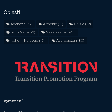
Oblasti
Abcházie
(37)
Arménie
(81)
Gruzie
(112)
Jižní Osetie
(22)
Nezařazené
(1246)
Náhorní Karabach
(31)
Ázerbájdžán
(80)
Vymezení