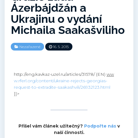
Ázerbájdžán a
Ukrajinu o vydání
Michaila Saakašviliho
Nezařazené
16. 5. 2015
http://eng.kavkaz-uzel.ru/articles/31578/ (EN)
ww
w.rferl.org/content/ukraine-rejects-georgias-
request-to-extradite-saakashvili/26932123.html
]]>
Přišel vám článek užitečný?
Podpořte nás
v
naší činnosti.