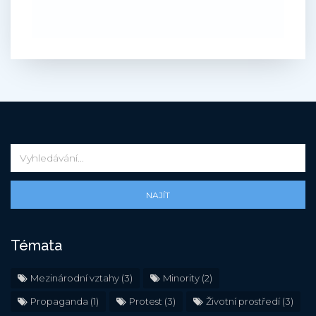
NAJÍT
Témata
Mezinárodní vztahy
(3)
Minority
(2)
Propaganda
(1)
Protest
(3)
Životní prostředí
(3)