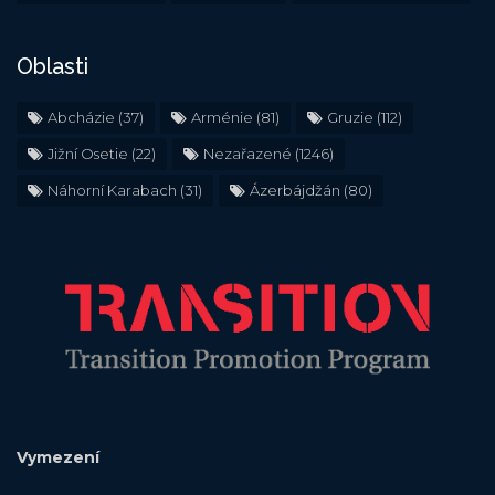
Oblasti
Abcházie
(37)
Arménie
(81)
Gruzie
(112)
Jižní Osetie
(22)
Nezařazené
(1246)
Náhorní Karabach
(31)
Ázerbájdžán
(80)
Vymezení