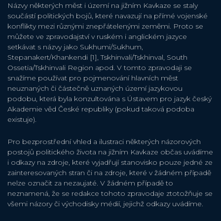
Názvy některých měst i území na jižním Kavkaze se staly
součástí politických bojů, které navazují na přímé vojenské
konflikty mezi různými znepřátelenými zeměmi. Proto se
můžete ve zpravodajství v ruském i anglickém jazyce
setkávat s názvy jako Sukhumi/Sukhum,
Stepanakert/Khankendi [1], Tskhinvali/Tskhinval, South
Ossetia/Tskhinvali Region apod. V tomto zpravodaji se
snažíme používat pro pojmenování hlavních měst
neuznaných či částečně uznaných území jazykovou
podobu, která byla konzultována s Ústavem pro jazyk český
Akademie věd České republiky (pokud taková podoba
existuje).
Pro bezprostřední vhled a ilustraci některých názorových
postojů politického života na jižním Kavkaze občas uvádíme
i odkazy na zdroje, které vyjadřují stanovisko pouze jedné ze
zainteresovaných stran či na zdroje, které v žádném případě
nelze označit za nezaujaté. V žádném případě to
neznamená, že se redakce tohoto zpravodaje ztotožňuje se
všemi názory či východisky médií, jejichž odkazy uvádíme.