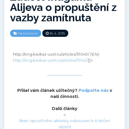
Alijeva o propuštění z
vazby zamítnuta
Nezařazené
16. 4. 2015
http://eng.kavkaz-uzel.ru/articles/31049/ (EN)
http://eng.kavkaz-uzel.ru/articles/31142/
]]>
Přišel vám článek užitečný?
Podpořte nás
v
naší činnosti.
Další články
«
Bratr opozičního aktivisty odsouzen k 6 letům
vězení