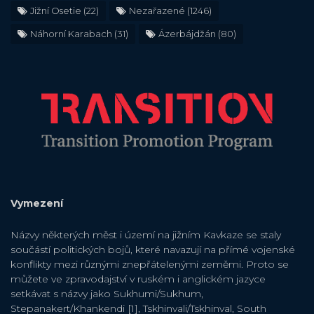
Jižní Osetie
(22)
Nezařazené
(1246)
Náhorní Karabach
(31)
Ázerbájdžán
(80)
Vymezení
Názvy některých měst i území na jižním Kavkaze se staly
součástí politických bojů, které navazují na přímé vojenské
konflikty mezi různými znepřátelenými zeměmi. Proto se
můžete ve zpravodajství v ruském i anglickém jazyce
setkávat s názvy jako Sukhumi/Sukhum,
Stepanakert/Khankendi [1], Tskhinvali/Tskhinval, South