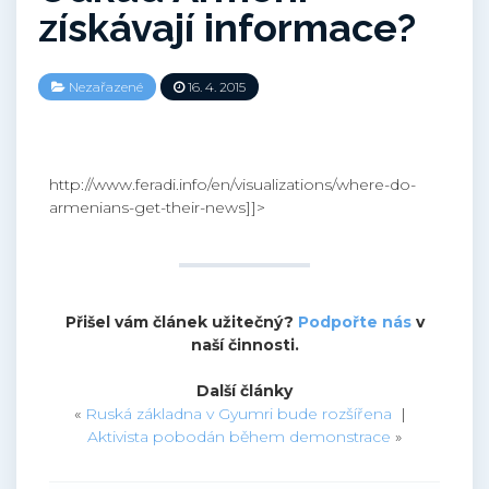
získávají informace?
Nezařazené
16. 4. 2015
http://www.feradi.info/en/visualizations/where-do-
armenians-get-their-news]]>
Přišel vám článek užitečný?
Podpořte nás
v
naší činnosti.
Další články
«
Ruská základna v Gyumri bude rozšířena
|
Aktivista pobodán během demonstrace
»