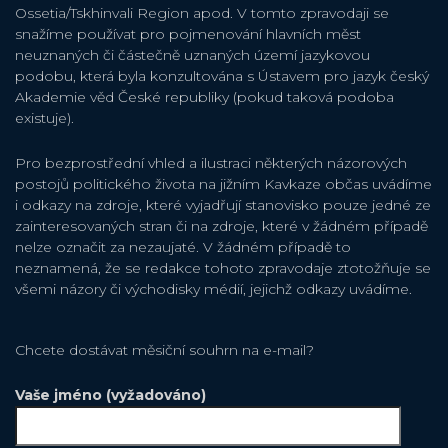
Ossetia/Tskhinvali Region apod. V tomto zpravodaji se
snažíme používat pro pojmenování hlavních měst
neuznaných či částečně uznaných území jazykovou
podobu, která byla konzultována s Ústavem pro jazyk český
Akademie věd České republiky (pokud taková podoba
existuje).
Pro bezprostřední vhled a ilustraci některých názorových
postojů politického života na jižním Kavkaze občas uvádíme
i odkazy na zdroje, které vyjadřují stanovisko pouze jedné ze
zainteresovaných stran či na zdroje, které v žádném případě
nelze označit za nezaujaté. V žádném případě to
neznamená, že se redakce tohoto zpravodaje ztotožňuje se
všemi názory či východisky médií, jejichž odkazy uvádíme.
Chcete dostávat měsiční souhrn na e-mail?
Vaše jméno (vyžadováno)