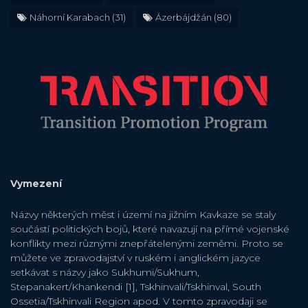
Náhorní Karabach
(31)
Ázerbájdžán
(80)
Vymezení
Názvy některých měst i území na jižním Kavkaze se staly
součástí politických bojů, které navazují na přímé vojenské
konflikty mezi různými znepřátelenými zeměmi. Proto se
můžete ve zpravodajství v ruském i anglickém jazyce
setkávat s názvy jako Sukhumi/Sukhum,
Stepanakert/Khankendi [1], Tskhinvali/Tskhinval, South
Ossetia/Tskhinvali Region apod. V tomto zpravodaji se