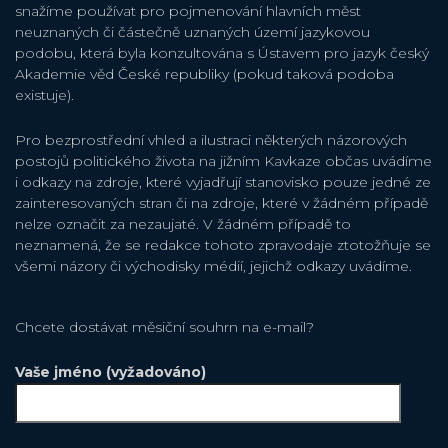
snažíme používat pro pojmenování hlavních měst
neuznaných či částečně uznaných území jazykovou
podobu, která byla konzultována s Ústavem pro jazyk český
Akademie věd České republiky (pokud taková podoba
existuje).
Pro bezprostřední vhled a ilustraci některých názorových
postojů politického života na jižním Kavkaze občas uvádíme
i odkazy na zdroje, které vyjadřují stanovisko pouze jedné ze
zainteresovaných stran či na zdroje, které v žádném případě
nelze označit za nezaujaté. V žádném případě to
neznamená, že se redakce tohoto zpravodaje ztotožňuje se
všemi názory či východisky médií, jejichž odkazy uvádíme.
Chcete dostávat měsiční souhrn na e-mail?
Vaše jméno (vyžadováno)