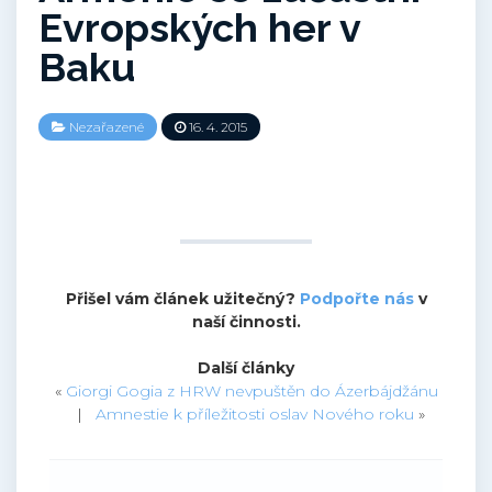
Evropských her v
Baku
Nezařazené
16. 4. 2015
Přišel vám článek užitečný?
Podpořte nás
v
naší činnosti.
Další články
«
Giorgi Gogia z HRW nevpuštěn do Ázerbájdžánu
|
Amnestie k příležitosti oslav Nového roku
»