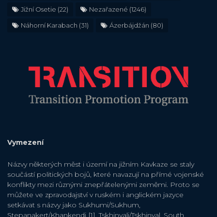
Jižní Osetie
(22)
Nezařazené
(1246)
Náhorní Karabach
(31)
Ázerbájdžán
(80)
Vymezení
Názvy některých měst i území na jižním Kavkaze se staly
součástí politických bojů, které navazují na přímé vojenské
konflikty mezi různými znepřátelenými zeměmi. Proto se
můžete ve zpravodajství v ruském i anglickém jazyce
setkávat s názvy jako Sukhumi/Sukhum,
Stepanakert/Khankendi [1], Tskhinvali/Tskhinval, South