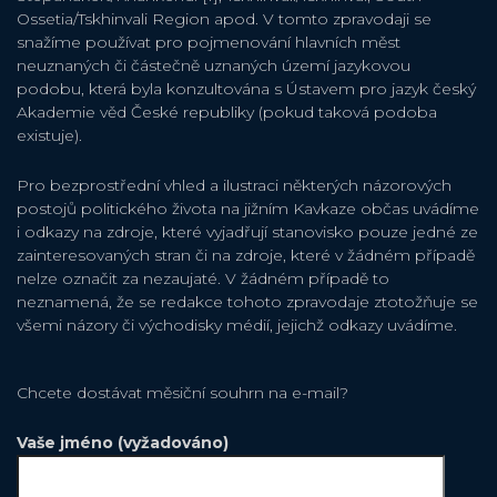
Ossetia/Tskhinvali Region apod. V tomto zpravodaji se
snažíme používat pro pojmenování hlavních měst
neuznaných či částečně uznaných území jazykovou
podobu, která byla konzultována s Ústavem pro jazyk český
Akademie věd České republiky (pokud taková podoba
existuje).
Pro bezprostřední vhled a ilustraci některých názorových
postojů politického života na jižním Kavkaze občas uvádíme
i odkazy na zdroje, které vyjadřují stanovisko pouze jedné ze
zainteresovaných stran či na zdroje, které v žádném případě
nelze označit za nezaujaté. V žádném případě to
neznamená, že se redakce tohoto zpravodaje ztotožňuje se
všemi názory či východisky médií, jejichž odkazy uvádíme.
Chcete dostávat měsiční souhrn na e-mail?
Vaše jméno (vyžadováno)