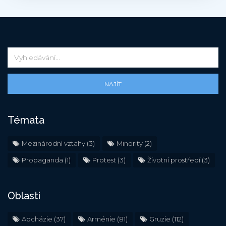
NAJÍT
Témata
Mezinárodní vztahy
(3)
Minority
(2)
Propaganda
(1)
Protest
(3)
Životní prostředí
(3)
Oblasti
Abcházie
(37)
Arménie
(81)
Gruzie
(112)