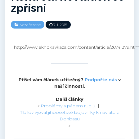
zpřísní
Nezařazené
7. 1. 2015
http://www.ekhokavkaza.com/content/article/26741379.htm
Přišel vám článek užitečný?
Podpořte nás
v
naší činnosti.
Další články
«
Problémy s pádem rublu
|
Tibilov vyzval jihoosetské bojovníky k návratu z
Donbasu
»