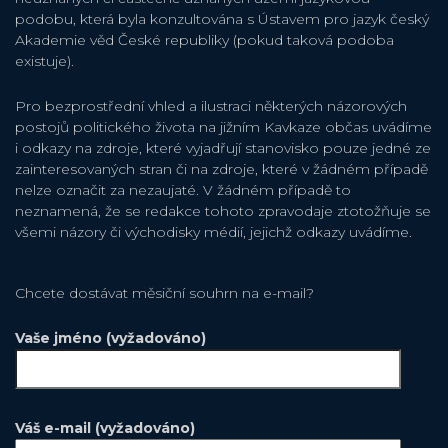
podobu, která byla konzultována s Ústavem pro jazyk český
Akademie věd České republiky (pokud taková podoba
existuje).
Pro bezprostřední vhled a ilustraci některých názorových
postojů politického života na jižním Kavkaze občas uvádíme
i odkazy na zdroje, které vyjadřují stanovisko pouze jedné ze
zainteresovaných stran či na zdroje, které v žádném případě
nelze označit za nezaujaté. V žádném případě to
neznamená, že se redakce tohoto zpravodaje ztotožňuje se
všemi názory či východisky médií, jejichž odkazy uvádíme.
Chcete dostávat měsiční souhrn na e-mail?
Vaše jméno (vyžadováno)
Váš e-mail (vyžadováno)