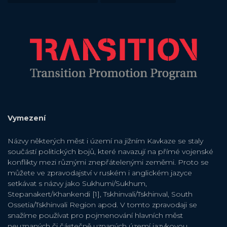
Vymezení
Názvy některých měst i území na jižním Kavkaze se staly
součástí politických bojů, které navazují na přímé vojenské
konflikty mezi různými znepřátelenými zeměmi. Proto se
můžete ve zpravodajství v ruském i anglickém jazyce
setkávat s názvy jako Sukhumi/Sukhum,
Stepanakert/Khankendi [1], Tskhinvali/Tskhinval, South
Ossetia/Tskhinvali Region apod. V tomto zpravodaji se
snažíme používat pro pojmenování hlavních měst
neuznaných či částečně uznaných území jazykovou