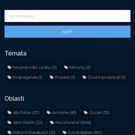
NAJÍT
Témata
Mezinárodní vztahy
(3)
Minority
(2)
Propaganda
(1)
Protest
(3)
Životní prostředí
(3)
Oblasti
Abcházie
(37)
Arménie
(81)
Gruzie
(112)
Jižní Osetie
(22)
Nezařazené
(1246)
Náhorní Karabach
(31)
Ázerbájdžán
(80)