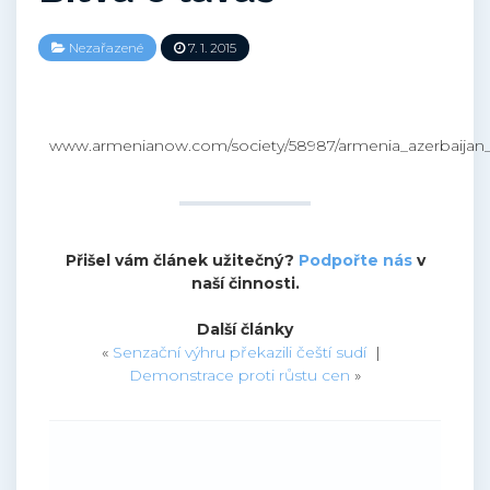
Nezařazené
7. 1. 2015
www.armenianow.com/society/58987/armenia_azerbaijan_l
Přišel vám článek užitečný?
Podpořte nás
v
naší činnosti.
Další články
«
Senzační výhru překazili čeští sudí
|
Demonstrace proti růstu cen
»