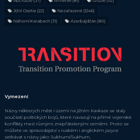
Abcházie
(37)
Arménie
(81)
Gruzie
(112)
Jižní Osetie
(22)
Nezařazené
(1246)
Náhorní Karabach
(31)
Ázerbájdžán
(80)
Vymezení
Názvy některých měst i území na jižním Kavkaze se staly
součástí politických bojů, které navazují na přímé vojenské
konflikty mezi různými znepřátelenými zeměmi. Proto se
můžete ve zpravodajství v ruském i anglickém jazyce
setkávat s názvy jako Sukhumi/Sukhum,