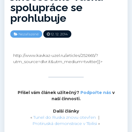
spolupráce se
prohlubuje
Nezařazené
12. 12. 2014
http://www.kavkaz-uzel.ru/articles/252665/?
utm_source=dlvr.it&utm_medium=twitter]]>
Přišel vám článek užitečný?
Podpořte nás
v
naší činnosti.
Další články
«
Tunel do Ruska znovu otevřen
|
Protiruská demonstrace v Tbilisi
»