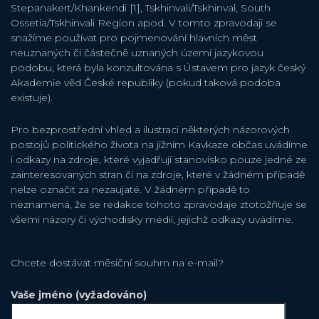
Stepanakert/Khankendi [1], Tskhinvali/Tskhinval, South
Ossetia/Tskhinvali Region apod. V tomto zpravodaji se
snažíme používat pro pojmenování hlavních měst
neuznaných či částečně uznaných území jazykovou
podobu, která byla konzultována s Ústavem pro jazyk český
Akademie věd České republiky (pokud taková podoba
existuje).
Pro bezprostřední vhled a ilustraci některých názorových
postojů politického života na jižním Kavkaze občas uvádíme
i odkazy na zdroje, které vyjadřují stanovisko pouze jedné ze
zainteresovaných stran či na zdroje, které v žádném případě
nelze označit za nezaujaté. V žádném případě to
neznamená, že se redakce tohoto zpravodaje ztotožňuje se
všemi názory či východisky médií, jejichž odkazy uvádíme.
Chcete dostávat měsiční souhrn na e-mail?
Vaše jméno (vyžadováno)