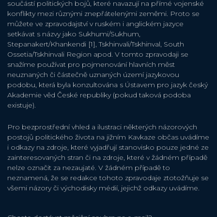
součástí politických bojů, které navazují na přímé vojenské
konflikty mezi různými znepřátelenými zeměmi. Proto se
můžete ve zpravodajství v ruském i anglickém jazyce
setkávat s názvy jako Sukhumi/Sukhum,
Stepanakert/Khankendi [1], Tskhinvali/Tskhinval, South
Ossetia/Tskhinvali Region apod. V tomto zpravodaji se
snažíme používat pro pojmenování hlavních měst
neuznaných či částečně uznaných území jazykovou
podobu, která byla konzultována s Ústavem pro jazyk český
Akademie věd České republiky (pokud taková podoba
existuje).
Pro bezprostřední vhled a ilustraci některých názorových
postojů politického života na jižním Kavkaze občas uvádíme
i odkazy na zdroje, které vyjadřují stanovisko pouze jedné ze
zainteresovaných stran či na zdroje, které v žádném případě
nelze označit za nezaujaté. V žádném případě to
neznamená, že se redakce tohoto zpravodaje ztotožňuje se
všemi názory či východisky médií, jejichž odkazy uvádíme.