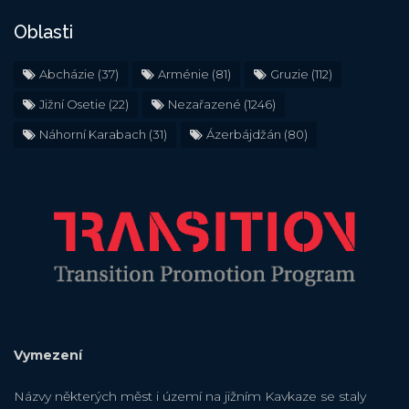
Oblasti
Abcházie
(37)
Arménie
(81)
Gruzie
(112)
Jižní Osetie
(22)
Nezařazené
(1246)
Náhorní Karabach
(31)
Ázerbájdžán
(80)
Vymezení
Názvy některých měst i území na jižním Kavkaze se staly