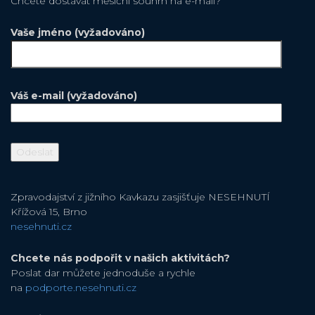
Chcete dostávat měsiční souhrn na e-mail?
Vaše jméno (vyžadováno)
Váš e-mail (vyžadováno)
Zpravodajství z jižního Kavkazu zasjišťuje NESEHNUTÍ
Křížová 15, Brno
nesehnuti.cz
Chcete nás podpořit v našich aktivitách?
Poslat dar můžete jednoduše a rychle
na
podporte.nesehnuti.cz