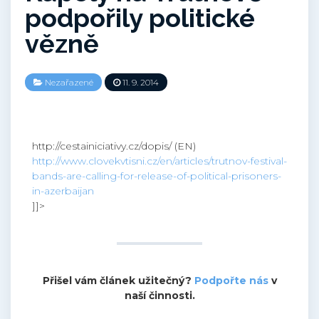
podpořily politické
vězně
Nezařazené
11. 9. 2014
http://cestainiciativy.cz/dopis/ (EN)
http://www.clovekvtisni.cz/en/articles/trutnov-festival-
bands-are-calling-for-release-of-political-prisoners-
in-azerbaijan
]]>
Přišel vám článek užitečný?
Podpořte nás
v
naší činnosti.