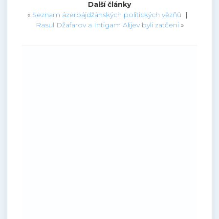
Další články
«
Seznam ázerbájdžánských politických vězňů
|
Rasul Džafarov a Intigam Alijev byli zatčeni
»