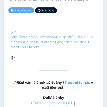
Nezařazené
18. 8. 2014
(CZ)
http://isport.blesk.cz/clanek/live-sport/208663/klub-
z-abchazie-nabizi-suarezovi-angazma-po-dobu-
trestu-od-fifa.html
]]>
Přišel vám článek užitečný?
Podpořte nás
v
naší činnosti.
Další články
«
Železnice přes Abcházii
|