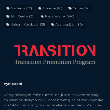
Abcházie
(37)
Arménie
(81)
Gruzie
(112)
Jižní Osetie
(22)
Nezařazené
(1246)
Náhorní Karabach
(31)
Ázerbájdžán
(80)
Vymezení
Názvy některých měst i území na jižním Kavkaze se staly
součástí politických bojů, které navazují na přímé vojenské
konflikty mezi různými znepřátelenými zeměmi. Proto se