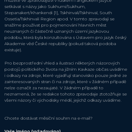
můžete ve zpravodajství v ruském i anglickém jazyce
setkávat s názvy jako Sukhumi/Sukhum,
Stepanakert/Khankendi [1], Tskhinvali/Tskhinval, South
Ossetia/Tskhinvali Region apod. V tomto zpravodaji se
snažíme používat pro pojmenování hlavních měst
neuznaných či částečně uznaných území jazykovou
podobu, která byla konzultována s Ústavem pro jazyk český
Akademie věd České republiky (pokud taková podoba
existuje).
Pro bezprostřední vhled a ilustraci některých názorových
postojů politického života na jižním Kavkaze občas uvádíme
i odkazy na zdroje, které vyjadřují stanovisko pouze jedné ze
zainteresovaných stran či na zdroje, které v žádném případě
nelze označit za nezaujaté. V žádném případě to
neznamená, že se redakce tohoto zpravodaje ztotožňuje se
všemi názory či východisky médií, jejichž odkazy uvádíme.
Chcete dostávat měsiční souhrn na e-mail?
Vaše jméno (vyžadováno)