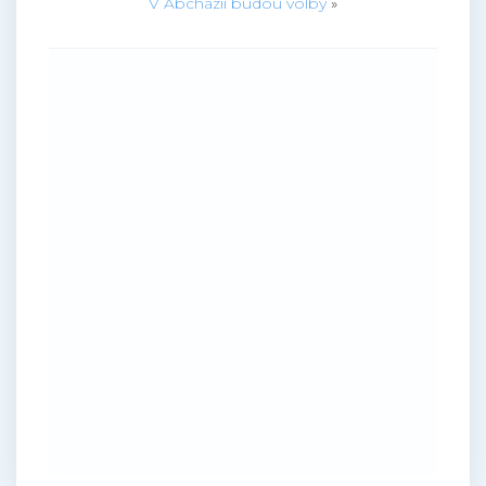
V Abcházii budou volby
»