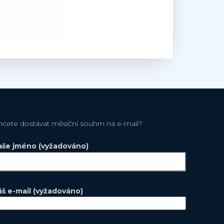
hcete dostávat měsiční souhrn na e-mail?
aše jméno (vyžadováno)
áš e-mail (vyžadováno)