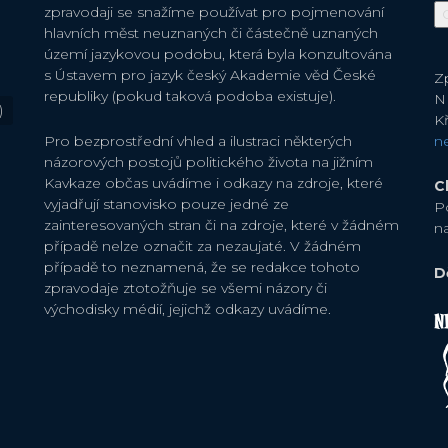
zpravodaji se snažíme používat pro pojmenování
hlavních měst neuznaných či částečně uznaných
území jazykovou podobu, která byla konzultována
s Ústavem pro jazyk český Akademie věd České
Zp
republiky (pokud taková podoba existuje).
N
)
Kř
Pro bezprostřední vhled a ilustraci některých
n
názorových postojů politického života na jižním
Kavkaze občas uvádíme i odkazy na zdroje, které
C
vyjadřují stanovisko pouze jedné ze
P
zainteresovaných stran či na zdroje, které v žádném
n
případě nelze označit za nezaujaté. V žádném
případě to neznamená, že se redakce tohoto
D
zpravodaje ztotožňuje se všemi názory či
východisky médií, jejichž odkazy uvádíme.