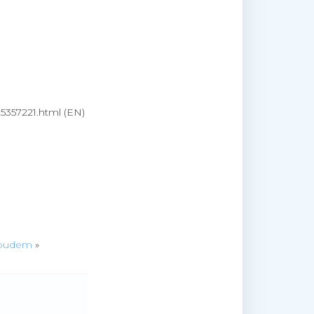
25357221.html (EN)
soudem
»