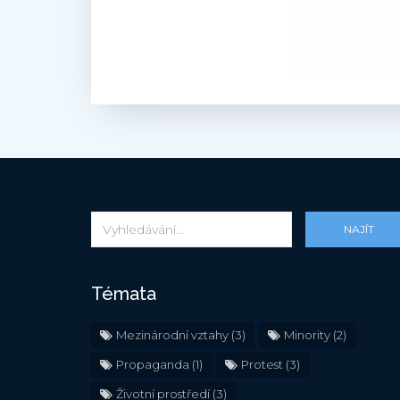
NAJÍT
Témata
Mezinárodní vztahy
(3)
Minority
(2)
Propaganda
(1)
Protest
(3)
Životní prostředí
(3)