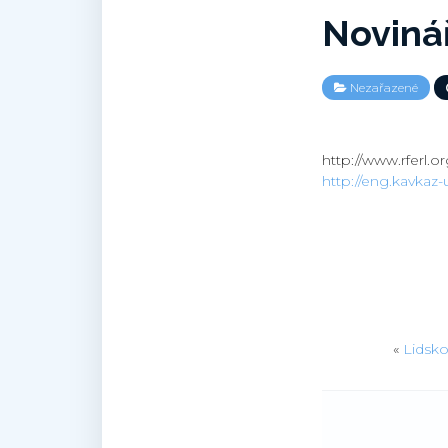
Noviná
Nezařazené
http://www.rferl.o
http://eng.kavkaz-u
«
Lidsko