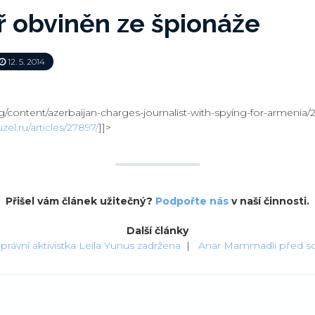
ř obviněn ze špionáže
12. 5. 2014
rg/content/azerbaijan-charges-journalist-with-spying-for-armenia/
zel.ru/articles/27897/
]]>
Přišel vám článek užitečný?
Podpořte nás
v naší činnosti.
Další články
právní aktivistka Leila Yunus zadržena
|
Anar Mammadli před 