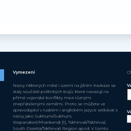
Vymezení
C
Názvy některých měst i území na jižním Kavkaze se
V
staly součástí politických bojů, které navazují na
přímé vojenské konflikty mezi různými
znepřátelenými zeměmi. Proto se můžete ve
zpravodajství v ruském i anglickém jazyce setkávat s
V
názvy jako Sukhumi/Sukhum,
Stepanakert/Khankendi [1], Tskhinvali/Tskhinval,
South Ossetia/Tskhinvali Region apod. V tomto