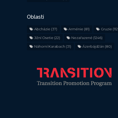
Oblasti
Abcházie
(37)
Arménie
(81)
Gruzie
(112
Jižní Osetie
(22)
Nezařazené
(1246)
Náhorní Karabach
(31)
Ázerbájdžán
(80)