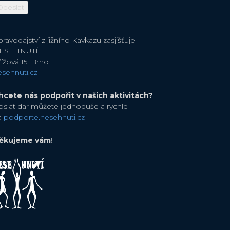
ravodajství z jižního Kavkazu zasjišťuje
ESEHNUTÍ
ížová 15, Brno
esehnuti.cz
hcete nás podpořit v našich aktivitách?
oslat dar můžete jednoduše a rychle
a
podporte.nesehnuti.cz
ěkujeme vám
!