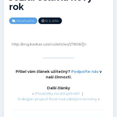
rok
Nezařazené
12. 5. 2014
http://eng.kavkaz-uzel.ru/articles/27898/]]>
Přišel vám článek užitečný?
Podpořte nás
v
naší činnosti.
Další články
«
Přestřelky na linii příměří
|
Erdoğan projevil lítost nad zabitými Armény
»