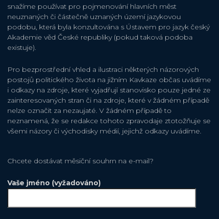
snažíme používat pro pojmenování hlavních měst
neuznaných či částečně uznaných území jazykovou
podobu, která byla konzultována s Ústavem pro jazyk český
Akademie věd České republiky (pokud taková podoba
existuje).
Pro bezprostřední vhled a ilustraci některých názorových
postojů politického života na jižním Kavkaze občas uvádíme
i odkazy na zdroje, které vyjadřují stanovisko pouze jedné ze
zainteresovaných stran či na zdroje, které v žádném případě
nelze označit za nezaujaté. V žádném případě to
neznamená, že se redakce tohoto zpravodaje ztotožňuje se
všemi názory či východisky médií, jejichž odkazy uvádíme.
Chcete dostávat měsiční souhrn na e-mail?
Vaše jméno (vyžadováno)