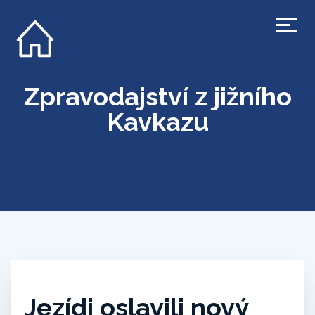
Zpravodajství z jižního
Kavkazu
Jezídi oslavili nový