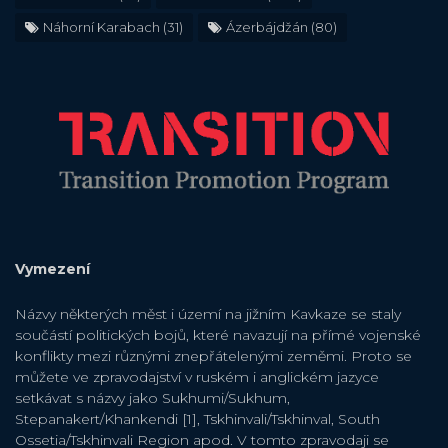
Náhorní Karabach
(31)
Ázerbájdžán
(80)
Vymezení
Názvy některých měst i území na jižním Kavkaze se staly
součástí politických bojů, které navazují na přímé vojenské
konflikty mezi různými znepřátelenými zeměmi. Proto se
můžete ve zpravodajství v ruském i anglickém jazyce
setkávat s názvy jako Sukhumi/Sukhum,
Stepanakert/Khankendi [1], Tskhinvali/Tskhinval, South
Ossetia/Tskhinvali Region apod. V tomto zpravodaji se