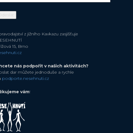
ravodajství z jižního Kavkazu zasjišťuje
ESEHNUTÍ
ížová 15, Brno
esehnuti.cz
hcete nás podpořit v našich aktivitách?
oslat dar můžete jednoduše a rychle
a
podporte.nesehnuti.cz
ěkujeme vám
!