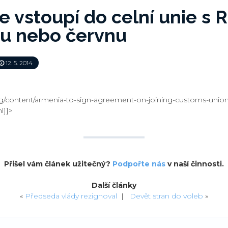
e vstoupí do celní unie s
nu nebo červnu
12. 5. 2014
org/content/armenia-to-sign-agreement-on-joining-customs-unio
l]]>
Přišel vám článek užitečný?
Podpořte nás
v naší činnosti.
Další články
«
Předseda vlády rezignoval
|
Devět stran do voleb
»