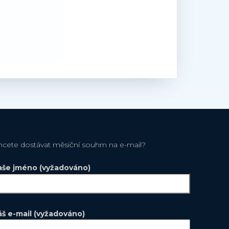
hcete dostávat měsiční souhrn na e-mail?
aše jméno (vyžadováno)
áš e-mail (vyžadováno)