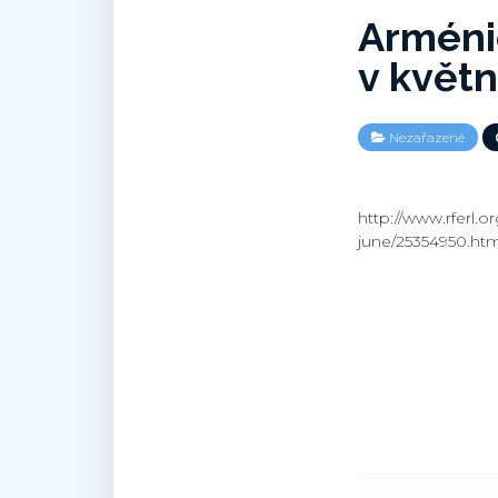
Arméni
v květ
Nezařazené
http://www.rferl.
june/25354950.htm