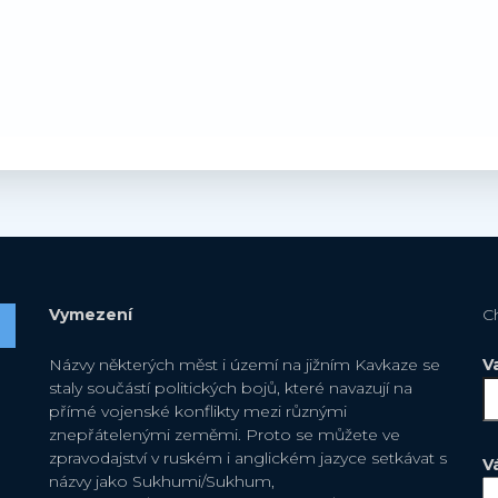
Vymezení
C
Názvy některých měst i území na jižním Kavkaze se
V
staly součástí politických bojů, které navazují na
přímé vojenské konflikty mezi různými
znepřátelenými zeměmi. Proto se můžete ve
zpravodajství v ruském i anglickém jazyce setkávat s
V
názvy jako Sukhumi/Sukhum,