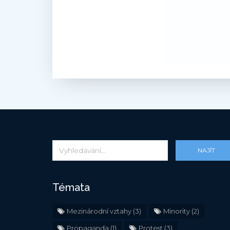
NAJÍT
Témata
Mezinárodní vztahy
(3)
Minority
(2)
Propaganda
(1)
Protest
(3)