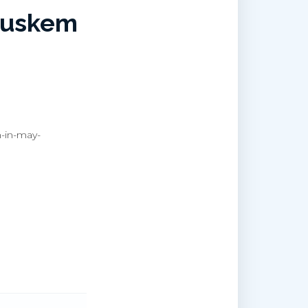
 Ruskem
n-in-may-