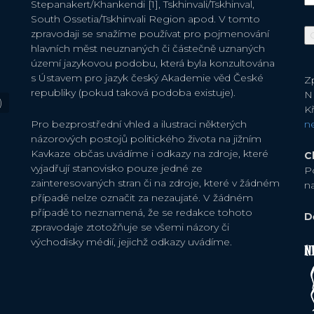
Stepanakert/Khankendi [1], Tskhinvali/Tskhinval,
South Ossetia/Tskhinvali Region apod. V tomto
zpravodaji se snažíme používat pro pojmenování
hlavních měst neuznaných či částečně uznaných
území jazykovou podobu, která byla konzultována
s Ústavem pro jazyk český Akademie věd České
Zp
republiky (pokud taková podoba existuje).
N
)
Kř
Pro bezprostřední vhled a ilustraci některých
n
názorových postojů politického života na jižním
Kavkaze občas uvádíme i odkazy na zdroje, které
C
vyjadřují stanovisko pouze jedné ze
P
zainteresovaných stran či na zdroje, které v žádném
n
případě nelze označit za nezaujaté. V žádném
případě to neznamená, že se redakce tohoto
D
zpravodaje ztotožňuje se všemi názory či
východisky médií, jejichž odkazy uvádíme.