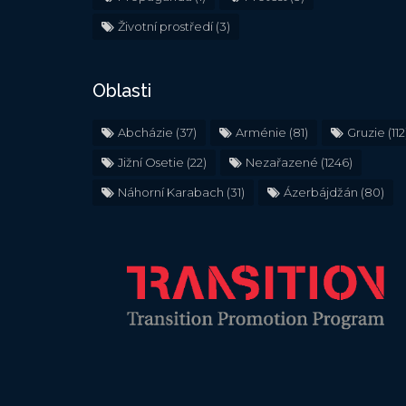
Životní prostředí
(3)
Oblasti
Abcházie
(37)
Arménie
(81)
Gruzie
(112
Jižní Osetie
(22)
Nezařazené
(1246)
Náhorní Karabach
(31)
Ázerbájdžán
(80)