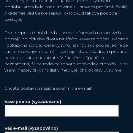
neuznaných či částečně uznaných území jazykovou
podobu, která byla konzultována s Ústavem pro jazyk český
Akademie věd České republiky (pokud taková podoba
existuje).
Pro bezprostřední vhled a ilustraci některých názorových
postojů politického života na jižním Kavkaze občas uvádíme
i odkazy na zdroje, které vyjadřují stanovisko pouze jedné ze
zainteresovaných stran či na zdroje, které v žádném případě
nelze označit za nezaujaté. V žádném případě to
neznamená, že se redakce tohoto zpravodaje ztotožňuje se
všemi názory či východisky médií, jejichž odkazy uvádíme.
Chcete dostávat měsiční souhrn na e-mail?
Vaše jméno (vyžadováno)
Váš e-mail (vyžadováno)