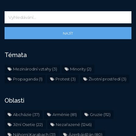
NAJÍT
Témata
Mezinárodní vztahy
(3)
Minority
(2)
Propaganda
(1)
Protest
(3)
Životní prostředí
(3)
Oblasti
Abcházie
(37)
Arménie
(81)
Gruzie
(112)
Jižní Osetie
(22)
Nezařazené
(1246)
Náhorní Karabach
(31)
Ázerbájdžán
(80)