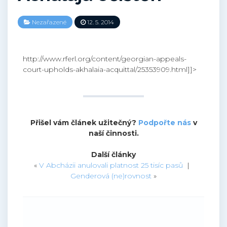
Nezařazené
12. 5. 2014
http://www.rferl.org/content/georgian-appeals-
court-upholds-akhalaia-acquittal/25353909.html]]>
Přišel vám článek užitečný?
Podpořte nás
v
naší činnosti.
Další články
«
V Abcházii anulovali platnost 25 tisíc pasů
|
Genderová (ne)rovnost
»