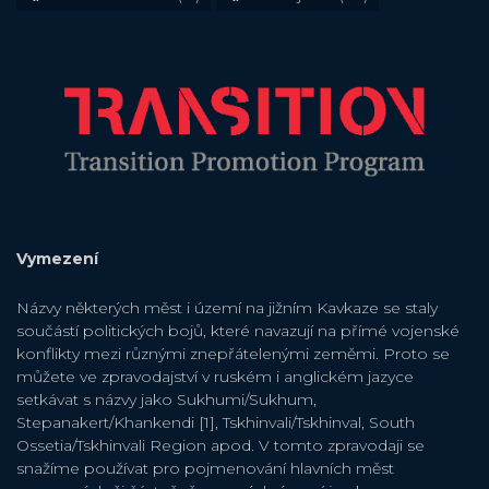
Vymezení
Názvy některých měst i území na jižním Kavkaze se staly
součástí politických bojů, které navazují na přímé vojenské
konflikty mezi různými znepřátelenými zeměmi. Proto se
můžete ve zpravodajství v ruském i anglickém jazyce
setkávat s názvy jako Sukhumi/Sukhum,
Stepanakert/Khankendi [1], Tskhinvali/Tskhinval, South
Ossetia/Tskhinvali Region apod. V tomto zpravodaji se
snažíme používat pro pojmenování hlavních měst