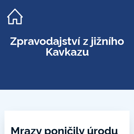
Zpravodajství z jižního
Kavkazu
Mrazy poničily úrodu