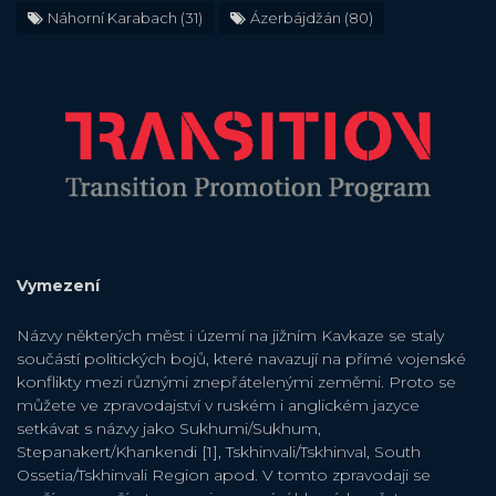
Náhorní Karabach
(31)
Ázerbájdžán
(80)
Vymezení
Názvy některých měst i území na jižním Kavkaze se staly
součástí politických bojů, které navazují na přímé vojenské
konflikty mezi různými znepřátelenými zeměmi. Proto se
můžete ve zpravodajství v ruském i anglickém jazyce
setkávat s názvy jako Sukhumi/Sukhum,
Stepanakert/Khankendi [1], Tskhinvali/Tskhinval, South
Ossetia/Tskhinvali Region apod. V tomto zpravodaji se