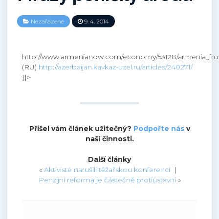
Nezařazené
9. 4. 2014
http://www.armenianow.com/economy/53128/armenia_frost
(RU)
http://azerbaijan.kavkaz-uzel.ru/articles/240271/
]]>
Přišel vám článek užitečný?
Podpořte nás
v
naší činnosti.
Další články
«
Aktivisté narušili těžařskou konferenci
|
Penzijní reforma je částečně protiústavní
»