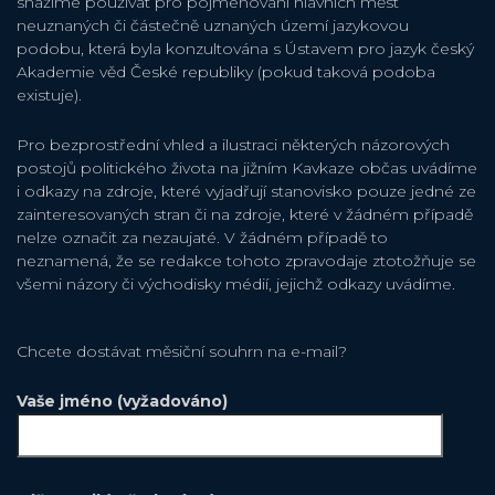
snažíme používat pro pojmenování hlavních měst
neuznaných či částečně uznaných území jazykovou
podobu, která byla konzultována s Ústavem pro jazyk český
Akademie věd České republiky (pokud taková podoba
existuje).
Pro bezprostřední vhled a ilustraci některých názorových
postojů politického života na jižním Kavkaze občas uvádíme
i odkazy na zdroje, které vyjadřují stanovisko pouze jedné ze
zainteresovaných stran či na zdroje, které v žádném případě
nelze označit za nezaujaté. V žádném případě to
neznamená, že se redakce tohoto zpravodaje ztotožňuje se
všemi názory či východisky médií, jejichž odkazy uvádíme.
Chcete dostávat měsiční souhrn na e-mail?
Vaše jméno (vyžadováno)