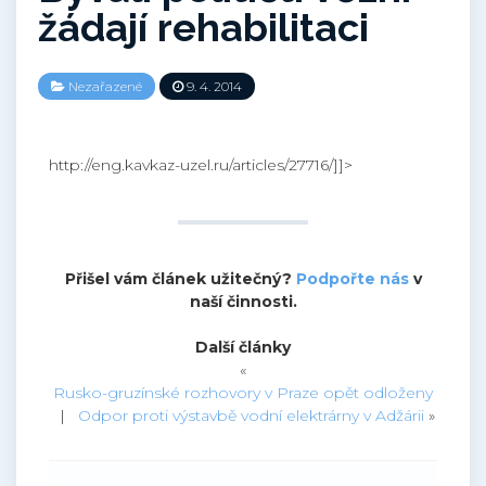
žádají rehabilitaci
Nezařazené
9. 4. 2014
http://eng.kavkaz-uzel.ru/articles/27716/]]>
Přišel vám článek užitečný?
Podpořte nás
v
naší činnosti.
Další články
«
Rusko-gruzínské rozhovory v Praze opět odloženy
|
Odpor proti výstavbě vodní elektrárny v Adžárii
»