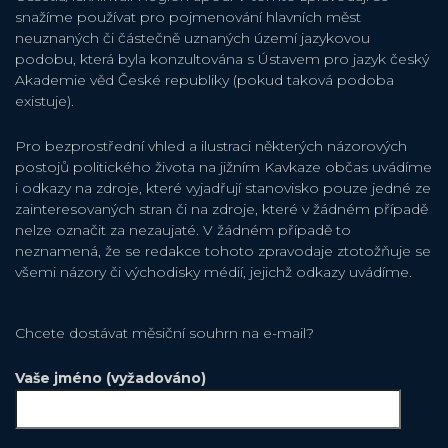
snažíme používat pro pojmenování hlavních měst
neuznaných či částečně uznaných území jazykovou
podobu, která byla konzultována s Ústavem pro jazyk český
Akademie věd České republiky (pokud taková podoba
existuje).
Pro bezprostřední vhled a ilustraci některých názorových
postojů politického života na jižním Kavkaze občas uvádíme
i odkazy na zdroje, které vyjadřují stanovisko pouze jedné ze
zainteresovaných stran či na zdroje, které v žádném případě
nelze označit za nezaujaté. V žádném případě to
neznamená, že se redakce tohoto zpravodaje ztotožňuje se
všemi názory či východisky médií, jejichž odkazy uvádíme.
Chcete dostávat měsiční souhrn na e-mail?
Vaše jméno (vyžadováno)