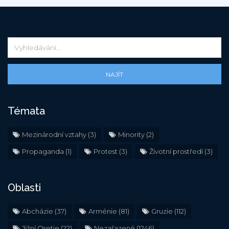
NAJÍT
Témata
Mezinárodní vztahy
(3)
Minority
(2)
Propaganda
(1)
Protest
(3)
Životní prostředí
(3)
Oblasti
Abcházie
(37)
Arménie
(81)
Gruzie
(112)
Jižní Osetie
(22)
Nezařazené
(1246)