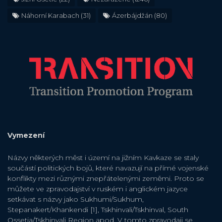
Náhorní Karabach
(31)
Ázerbájdžán
(80)
Vymezení
Názvy některých měst i území na jižním Kavkaze se staly
součástí politických bojů, které navazují na přímé vojenské
konflikty mezi různými znepřátelenými zeměmi. Proto se
můžete ve zpravodajství v ruském i anglickém jazyce
setkávat s názvy jako Sukhumi/Sukhum,
Stepanakert/Khankendi [1], Tskhinvali/Tskhinval, South
Ossetia/Tskhinvali Region apod. V tomto zpravodaji se