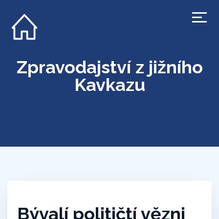
Zpravodajství z jižního
Kavkazu
Bývalí političtí vězni