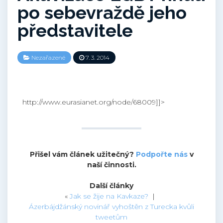
po sebevraždě jeho
představitele
Nezařazené
7. 3. 2014
http://www.eurasianet.org/node/68009]]>
Přišel vám článek užitečný?
Podpořte nás
v
naší činnosti.
Další články
«
Jak se žije na Kavkaze?
|
Ázerbájdžánský novinář vyhoštěn z Turecka kvůli
tweetům