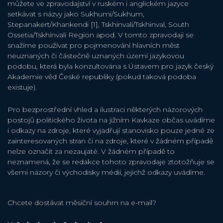
můžete ve zpravodajství v ruském i anglickém jazyce
setkávat s názvy jako Sukhumi/Sukhum,
Stepanakert/Khankendi [1], Tskhinvali/Tskhinval, South
Ossetia/Tskhinvali Region apod. V tomto zpravodaji se
snažíme používat pro pojmenování hlavních měst
neuznaných či částečně uznaných území jazykovou
podobu, která byla konzultována s Ústavem pro jazyk český
Akademie věd České republiky (pokud taková podoba
existuje).
Pro bezprostřední vhled a ilustraci některých názorových
postojů politického života na jižním Kavkaze občas uvádíme
i odkazy na zdroje, které vyjadřují stanovisko pouze jedné ze
zainteresovaných stran či na zdroje, které v žádném případě
nelze označit za nezaujaté. V žádném případě to
neznamená, že se redakce tohoto zpravodaje ztotožňuje se
všemi názory či východisky médií, jejichž odkazy uvádíme.
Chcete dostávat měsiční souhrn na e-mail?