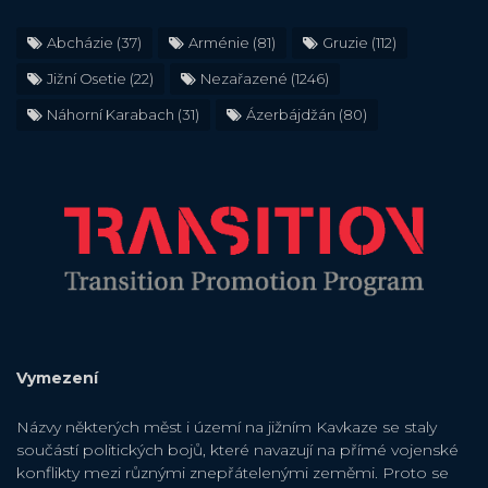
Abcházie
(37)
Arménie
(81)
Gruzie
(112)
Jižní Osetie
(22)
Nezařazené
(1246)
Náhorní Karabach
(31)
Ázerbájdžán
(80)
Vymezení
Názvy některých měst i území na jižním Kavkaze se staly
součástí politických bojů, které navazují na přímé vojenské
konflikty mezi různými znepřátelenými zeměmi. Proto se