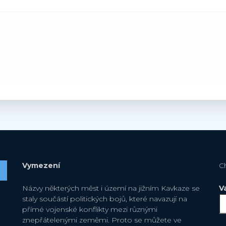
Vymezení
C
Názvy některých měst i území na jižním Kavkaze se
V
staly součástí politických bojů, které navazují na
přímé vojenské konflikty mezi různými
znepřátelenými zeměmi. Proto se můžete ve