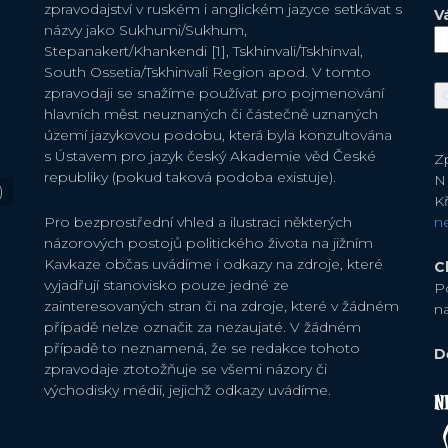
zpravodajství v ruském i anglickém jazyce setkávat s
V
názvy jako Sukhumi/Sukhum,
Stepanakert/Khankendi [1], Tskhinvali/Tskhinval,
South Ossetia/Tskhinvali Region apod. V tomto
zpravodaji se snažíme používat pro pojmenování
hlavních měst neuznaných či částečně uznaných
území jazykovou podobu, která byla konzultována
s Ústavem pro jazyk český Akademie věd České
Zp
republiky (pokud taková podoba existuje).
N
)
Kř
Pro bezprostřední vhled a ilustraci některých
n
názorových postojů politického života na jižním
Kavkaze občas uvádíme i odkazy na zdroje, které
C
vyjadřují stanovisko pouze jedné ze
P
zainteresovaných stran či na zdroje, které v žádném
n
případě nelze označit za nezaujaté. V žádném
případě to neznamená, že se redakce tohoto
D
zpravodaje ztotožňuje se všemi názory či
východisky médií, jejichž odkazy uvádíme.