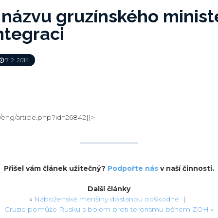
názvu gruzínského minist
ntegraci
7. 2. 2014
e/eng/article.php?id=26842]]>
Přišel vám článek užitečný?
Podpořte nás
v naší činnosti.
Další články
«
Náboženské menšiny dostanou odškodné
|
Gruzie pomůže Rusku s bojem proti terorismu během ZOH
»