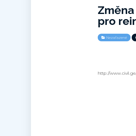
Změna 
pro rei
Nezařazené
http://www.civil.g