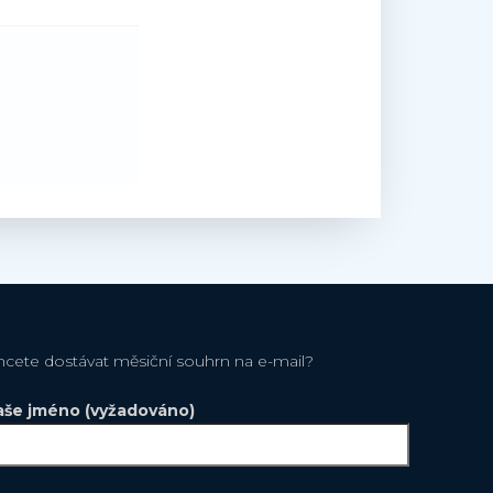
hcete dostávat měsiční souhrn na e-mail?
aše jméno (vyžadováno)