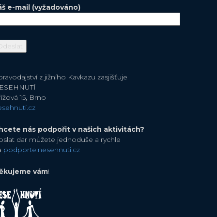
áš e-mail (vyžadováno)
ravodajství z jižního Kavkazu zasjišťuje
ESEHNUTÍ
ížová 15, Brno
esehnuti.cz
hcete nás podpořit v našich aktivitách?
oslat dar můžete jednoduše a rychle
a
podporte.nesehnuti.cz
ěkujeme vám
!