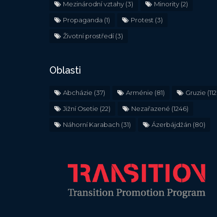
Mezinárodní vztahy
(3)
Minority
(2)
Propaganda
(1)
Protest
(3)
Životní prostředí
(3)
Oblasti
Abcházie
(37)
Arménie
(81)
Gruzie
(112
Jižní Osetie
(22)
Nezařazené
(1246)
Náhorní Karabach
(31)
Ázerbájdžán
(80)