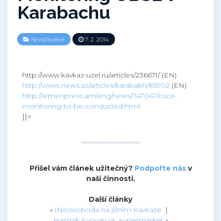
Karabachu
Nezařazené
7. 2. 2014
http://www.kavkaz-uzel.ru/articles/236671/ (EN)
http://www.news.az/articles/karabakh/85902
(EN)
http://armenpress.am/eng/news/747047/osce-
monitoring-to-be-conducted.html
]]>
Přišel vám článek užitečný?
Podpořte nás
v
naší činnosti.
Další články
«
(Ne)svoboda na jižním Kavkaze
|
Hasmik Evoyan vs. supermarket
»