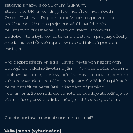
setkávat s názvy jako Sukhumi/Sukhum,
Stepanakert/Khankendi [1], Tskhinvali/Tskhinval, South
Ossetia/Tskhinvali Region apod. V tomto zpravodaji se
snažíme používat pro pojmenování hlavních měst
neuznaných či částečně uznaných území jazykovou
podobu, která byla konzultována s Ústavem pro jazyk český
Akademie věd České republiky (pokud taková podoba
existuje).
Pro bezprostřední vhled a ilustraci některých názorových
postojů politického života na jižním Kavkaze občas uvádíme
i odkazy na zdroje, které vyjadřují stanovisko pouze jedné ze
zainteresovaných stran či na zdroje, které v žádném případě
nelze označit za nezaujaté. V žádném případě to
neznamená, že se redakce tohoto zpravodaje ztotožňuje se
všemi názory či východisky médií, jejichž odkazy uvádíme.
Chcete dostávat měsiční souhrn na e-mail?
Vaše jméno (vyžadováno)