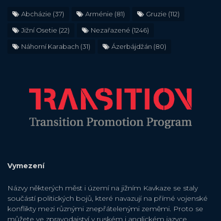
Abcházie
(37)
Arménie
(81)
Gruzie
(112)
Jižní Osetie
(22)
Nezařazené
(1246)
Náhorní Karabach
(31)
Ázerbájdžán
(80)
Vymezení
Názvy některých měst i území na jižním Kavkaze se staly
součástí politických bojů, které navazují na přímé vojenské
konflikty mezi různými znepřátelenými zeměmi. Proto se
můžete ve zpravodajství v ruském i anglickém jazyce