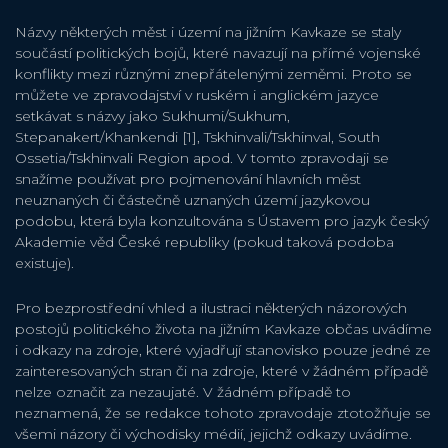
Názvy některých měst i území na jižním Kavkaze se staly
součástí politických bojů, které navazují na přímé vojenské
konflikty mezi různými znepřátelenými zeměmi. Proto se
můžete ve zpravodajství v ruském i anglickém jazyce
setkávat s názvy jako Sukhumi/Sukhum,
Stepanakert/Khankendi [1], Tskhinvali/Tskhinval, South
Ossetia/Tskhinvali Region apod. V tomto zpravodaji se
snažíme používat pro pojmenování hlavních měst
neuznaných či částečně uznaných území jazykovou
podobu, která byla konzultována s Ústavem pro jazyk český
Akademie věd České republiky (pokud taková podoba
existuje).
Pro bezprostřední vhled a ilustraci některých názorových
postojů politického života na jižním Kavkaze občas uvádíme
i odkazy na zdroje, které vyjadřují stanovisko pouze jedné ze
zainteresovaných stran či na zdroje, které v žádném případě
nelze označit za nezaujaté. V žádném případě to
neznamená, že se redakce tohoto zpravodaje ztotožňuje se
všemi názory či východisky médií, jejichž odkazy uvádíme.