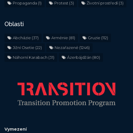
Propaganda
(1)
Protest
(3)
Životní prostředí
(3)
Oblasti
Abcházie
(37)
Arménie
(81)
Gruzie
(112)
Jižní Osetie
(22)
Nezařazené
(1246)
Náhorní Karabach
(31)
Ázerbájdžán
(80)
Vymezení