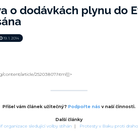
a o dodávkách plynu do E
sána
19. 1. 2014
rg/content/article/25203807.html]]>
Přišel vám článek užitečný?
Podpořte nás
v naší činnosti.
Další články
f organizace sledující volby stíhán
|
Protesty v Baku proti draho