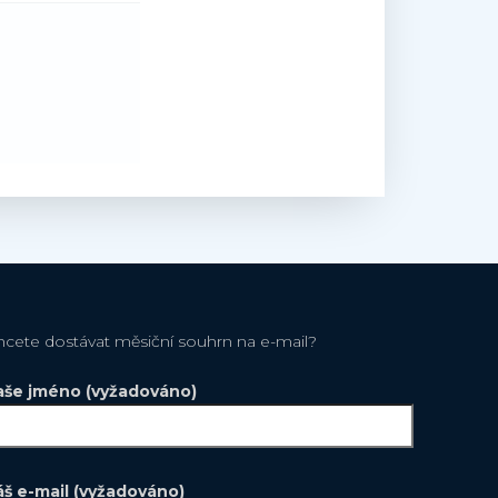
hcete dostávat měsiční souhrn na e-mail?
aše jméno (vyžadováno)
áš e-mail (vyžadováno)