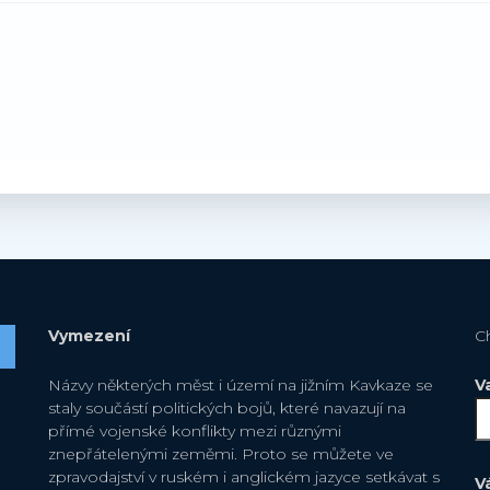
Vymezení
C
Názvy některých měst i území na jižním Kavkaze se
V
staly součástí politických bojů, které navazují na
přímé vojenské konflikty mezi různými
znepřátelenými zeměmi. Proto se můžete ve
zpravodajství v ruském i anglickém jazyce setkávat s
V