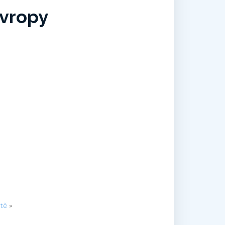
vropy
tě
»