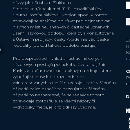
názvy jako Sukhumi/Sukhum,
Stepanakert/Khankendi [1], Tskhinvali/Tskhinval,
South Ossetia/Tskhinvali Region apod. V tomto
zpravodaji se snažíme používat pro pojmenování
hlavních měst neuznaných či částečně uznaných
území jazykovou podobu, která byla konzultována
s Ústavem pro jazyk český Akademie věd České
Zp
republiky (pokud taková podoba existuje).
N
)
Kř
Pro bezprostřední vhled a ilustraci některých
n
názorových postojů politického života na jižním
Kavkaze občas uvádíme i odkazy na zdroje, které
C
vyjadřují stanovisko pouze jedné ze
P
zainteresovaných stran či na zdroje, které v žádném
n
případě nelze označit za nezaujaté. V žádném
případě to neznamená, že se redakce tohoto
D
zpravodaje ztotožňuje se všemi názory či
východisky médií, jejichž odkazy uvádíme.