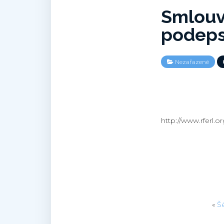
Smlouv
podep
Nezařazené
http://www.rferl.o
«
Šé