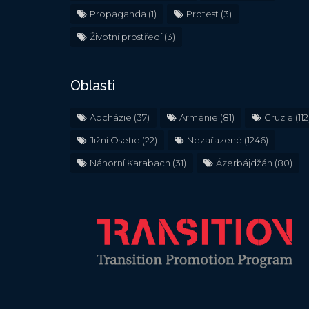
Propaganda
(1)
Protest
(3)
Životní prostředí
(3)
Oblasti
Abcházie
(37)
Arménie
(81)
Gruzie
(112
Jižní Osetie
(22)
Nezařazené
(1246)
Náhorní Karabach
(31)
Ázerbájdžán
(80)