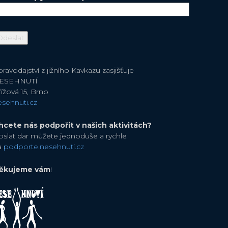
ravodajství z jižního Kavkazu zasjišťuje
ESEHNUTÍ
ížová 15, Brno
esehnuti.cz
hcete nás podpořit v našich aktivitách?
oslat dar můžete jednoduše a rychle
a
podporte.nesehnuti.cz
ěkujeme vám
!