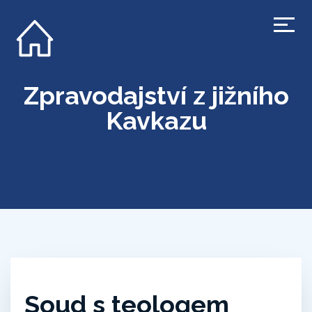
Zpravodajství z jižního
Kavkazu
Soud s teologem