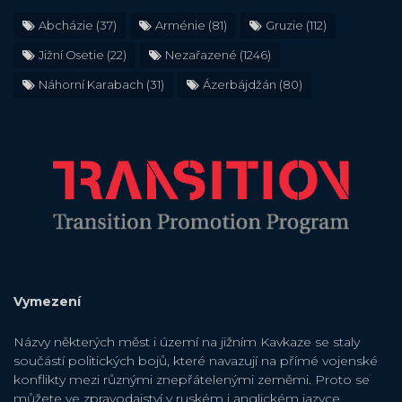
Abcházie
(37)
Arménie
(81)
Gruzie
(112)
Jižní Osetie
(22)
Nezařazené
(1246)
Náhorní Karabach
(31)
Ázerbájdžán
(80)
Vymezení
Názvy některých měst i území na jižním Kavkaze se staly
součástí politických bojů, které navazují na přímé vojenské
konflikty mezi různými znepřátelenými zeměmi. Proto se
můžete ve zpravodajství v ruském i anglickém jazyce