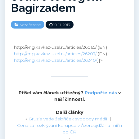
Bagirzadem
Nezařazené
10. 11. 2013
http://eng.kavkaz-uzel.ru/articles/26065/ (EN)
http://eng.kavkaz-uzel.ru/articles/26207/
(EN)
http://eng.kavkaz-uzel.ru/articles/26240/
]]>
Přišel vám článek užitečný?
Podpořte nás
v
naší činnosti.
Další články
«
Gruzie vede žebříček svobody médií
|
Cena za rozkrývání korupce v Ázerbájdžánu míří i
do ČR
»