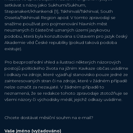
setkávat s názvy jako Sukhumi/Sukhum,
Stepanakert/Khankendi [1], Tskhinvali/Tskhinval, South
Ossetia/Tskhinvali Region apod. V tomto zpravodaji se
snažíme používat pro pojmenování hlavních měst
neuznaných či částečně uznaných území jazykovou
podobu, která byla konzultována s Ústavem pro jazyk český
Akademie věd České republiky (pokud taková podoba
existuje).
Pro bezprostřední vhled a ilustraci některých názorových
postojů politického života na jižním Kavkaze občas uvádíme
i odkazy na zdroje, které vyjadřují stanovisko pouze jedné ze
zainteresovaných stran či na zdroje, které v žádném případě
nelze označit za nezaujaté. V žádném případě to
neznamená, že se redakce tohoto zpravodaje ztotožňuje se
všemi názory či východisky médií, jejichž odkazy uvádíme.
Chcete dostávat měsiční souhrn na e-mail?
Vaše jméno (vyžadováno)