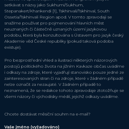
setkávat s názvy jako Sukhumi/Sukhum,
Stepanakert/Khankendi [1], Tskhinvali/Tskhinval, South
Ossetia/Tskhinvali Region apod. V tomto zpravodaji se
snažíme používat pro pojmenování hlavních měst
neuznaných či částečně uznaných území jazykovou
podobu, která byla konzultována s Ústavem pro jazyk český
Akademie věd České republiky (pokud taková podoba
existuje).
Pro bezprostřední vhled a ilustraci některých názorových
postojů politického života na jižním Kavkaze občas uvádíme
i odkazy na zdroje, které vyjadřují stanovisko pouze jedné ze
zainteresovaných stran či na zdroje, které v žádném případě
nelze označit za nezaujaté. V žádném případě to
neznamená, že se redakce tohoto zpravodaje ztotožňuje se
všemi názory či východisky médií, jejichž odkazy uvádíme.
Chcete dostávat měsiční souhrn na e-mail?
Vaše jméno (vyžadováno)