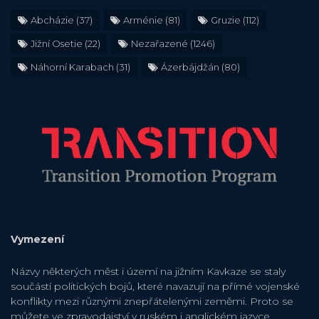
Abcházie
(37)
Arménie
(81)
Gruzie
(112)
Jižní Osetie
(22)
Nezařazené
(1246)
Náhorní Karabach
(31)
Ázerbájdžán
(80)
Vymezení
Názvy některých měst i území na jižním Kavkaze se staly
součástí politických bojů, které navazují na přímé vojenské
konflikty mezi různými znepřátelenými zeměmi. Proto se
můžete ve zpravodajství v ruském i anglickém jazyce