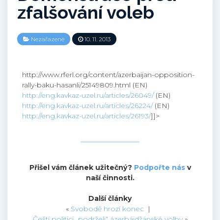
zfalšování voleb
Nezařazené
10. 11. 2013
http://www.rferl.org/content/azerbaijan-opposition-
rally-baku-hasanli/25149809.html (EN)
http://eng.kavkaz-uzel.ru/articles/26049/
(EN)
http://eng.kavkaz-uzel.ru/articles/26224/
(EN)
http://eng.kavkaz-uzel.ru/articles/26193/
]]>
Přišel vám článek užitečný?
Podpořte nás
v
naší činnosti.
Další články
«
Svobodě hrozí konec
|
Čeští politici „podrželi“ ázerbájdžánské volby
»