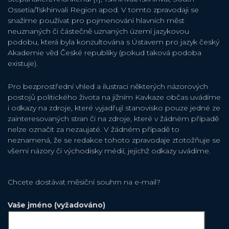
Ossetia/Tskhinvali Region apod. V tomto zpravodaji se
snažíme používat pro pojmenování hlavních měst
neuznaných či částečně uznaných území jazykovou
podobu, která byla konzultována s Ústavem pro jazyk český
Akademie věd České republiky (pokud taková podoba
existuje).
Pro bezprostřední vhled a ilustraci některých názorových
postojů politického života na jižním Kavkaze občas uvádíme
i odkazy na zdroje, které vyjadřují stanovisko pouze jedné ze
zainteresovaných stran či na zdroje, které v žádném případě
nelze označit za nezaujaté. V žádném případě to
neznamená, že se redakce tohoto zpravodaje ztotožňuje se
všemi názory či východisky médií, jejichž odkazy uvádíme.
Chcete dostávat měsiční souhrn na e-mail?
Vaše jméno (vyžadováno)