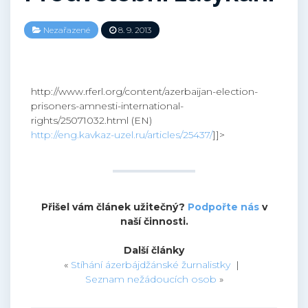
Nezařazené
8. 9. 2013
http://www.rferl.org/content/azerbaijan-election-
prisoners-amnesti-international-
rights/25071032.html (EN)
http://eng.kavkaz-uzel.ru/articles/25437/
]]>
Přišel vám článek užitečný?
Podpořte nás
v
naší činnosti.
Další články
«
Stíhání ázerbájdžánské žurnalistky
|
Seznam nežádoucích osob
»