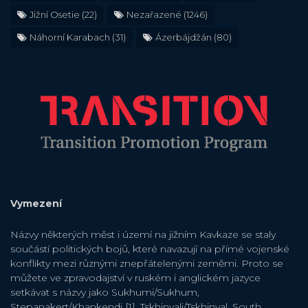
Jižní Osetie
(22)
Nezařazené
(1246)
Náhorní Karabach
(31)
Ázerbájdžán
(80)
Vymezení
Názvy některých měst i území na jižním Kavkaze se staly
součástí politických bojů, které navazují na přímé vojenské
konflikty mezi různými znepřátelenými zeměmi. Proto se
můžete ve zpravodajství v ruském i anglickém jazyce
setkávat s názvy jako Sukhumi/Sukhum,
Stepanakert/Khankendi [1], Tskhinvali/Tskhinval, South