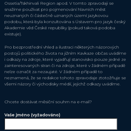
Ossetia/Tskhinvali Region apod. V tomto zpravodaji se
snažíme používat pro pojmenování hlavních měst
neuznaných či částečně uznaných území jazykovou
podobu, která byla konzultována s Ústavem pro jazyk český
Akademie věd České republiky (pokud taková podoba
existuje).
Pro bezprostřední vhled a ilustraci některých názorových
postojů politického života na jižním Kavkaze občas uvádíme
i odkazy na zdroje, které vyjadřují stanovisko pouze jedné ze
zainteresovaných stran či na zdroje, které v žádném případě
nelze označit za nezaujaté. V žádném případě to
neznamená, že se redakce tohoto zpravodaje ztotožňuje se
všemi názory či východisky médií, jejichž odkazy uvádíme.
Chcete dostávat měsiční souhrn na e-mail?
Vaše jméno (vyžadováno)