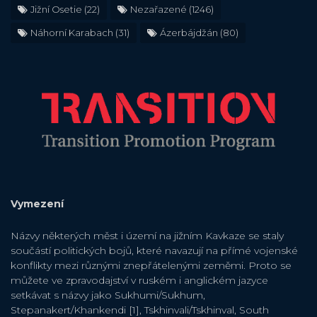
Jižní Osetie
(22)
Nezařazené
(1246)
Náhorní Karabach
(31)
Ázerbájdžán
(80)
Vymezení
Názvy některých měst i území na jižním Kavkaze se staly
součástí politických bojů, které navazují na přímé vojenské
konflikty mezi různými znepřátelenými zeměmi. Proto se
můžete ve zpravodajství v ruském i anglickém jazyce
setkávat s názvy jako Sukhumi/Sukhum,
Stepanakert/Khankendi [1], Tskhinvali/Tskhinval, South