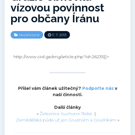
vízovou povinnost
pro občany Íránu
Nezařazené
11. 7. 2013
http://www.civil.ge/eng/article.php?id=26235]]>
Přišel vám článek užitečný?
Podpořte nás
v
naší činnosti.
Další články
«
Železnice Suchumi-Tbilisi
|
Zemědělská půda už jen Gruzínům a Gruzínkám
»