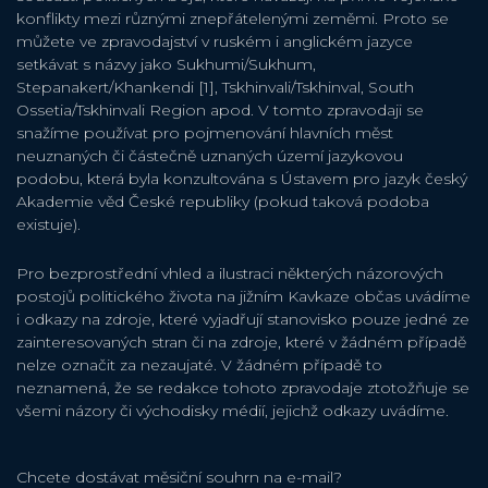
konflikty mezi různými znepřátelenými zeměmi. Proto se
můžete ve zpravodajství v ruském i anglickém jazyce
setkávat s názvy jako Sukhumi/Sukhum,
Stepanakert/Khankendi [1], Tskhinvali/Tskhinval, South
Ossetia/Tskhinvali Region apod. V tomto zpravodaji se
snažíme používat pro pojmenování hlavních měst
neuznaných či částečně uznaných území jazykovou
podobu, která byla konzultována s Ústavem pro jazyk český
Akademie věd České republiky (pokud taková podoba
existuje).
Pro bezprostřední vhled a ilustraci některých názorových
postojů politického života na jižním Kavkaze občas uvádíme
i odkazy na zdroje, které vyjadřují stanovisko pouze jedné ze
zainteresovaných stran či na zdroje, které v žádném případě
nelze označit za nezaujaté. V žádném případě to
neznamená, že se redakce tohoto zpravodaje ztotožňuje se
všemi názory či východisky médií, jejichž odkazy uvádíme.
Chcete dostávat měsiční souhrn na e-mail?