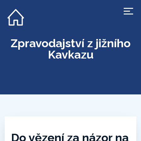
Zpravodajství z jižního
Kavkazu
Do vězení za názor na