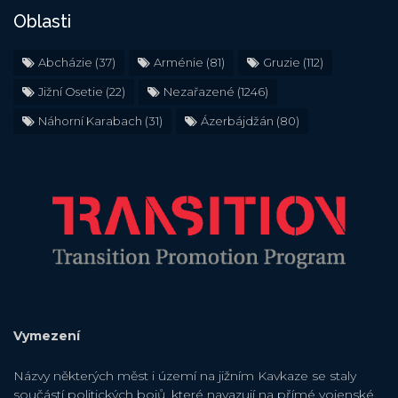
Oblasti
Abcházie
(37)
Arménie
(81)
Gruzie
(112)
Jižní Osetie
(22)
Nezařazené
(1246)
Náhorní Karabach
(31)
Ázerbájdžán
(80)
Vymezení
Názvy některých měst i území na jižním Kavkaze se staly
součástí politických bojů, které navazují na přímé vojenské