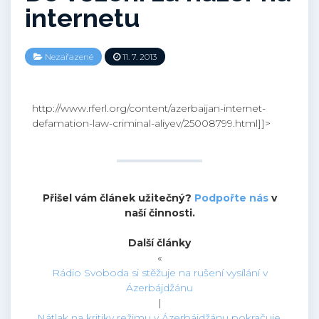
internetu
Nezařazené
11. 7. 2013
http://www.rferl.org/content/azerbaijan-internet-
defamation-law-criminal-aliyev/25008799.html]]>
Přišel vám článek užitečný?
Podpořte nás
v
naší činnosti.
Další články
«
Rádio Svoboda si stěžuje na rušení vysílání v
Ázerbájdžánu
|
Nátlak na kritiky režimu v Ázerbájdžánu pokračuje,