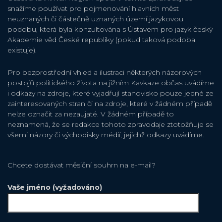
snažíme používat pro pojmenování hlavních měst
neuznaných či částečně uznaných území jazykovou
podobu, která byla konzultována s Ústavem pro jazyk český
Akademie věd České republiky (pokud taková podoba
existuje).
Pro bezprostřední vhled a ilustraci některých názorových
postojů politického života na jižním Kavkaze občas uvádíme
i odkazy na zdroje, které vyjadřují stanovisko pouze jedné ze
zainteresovaných stran či na zdroje, které v žádném případě
nelze označit za nezaujaté. V žádném případě to
neznamená, že se redakce tohoto zpravodaje ztotožňuje se
všemi názory či východisky médií, jejichž odkazy uvádíme.
Chcete dostávat měsiční souhrn na e-mail?
Vaše jméno (vyžadováno)