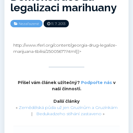
legalizaci marihuany
Nezařazené
11. 7. 2013
http://www.rferl.org/content/georgia-drug-legalize-
marijuana-tbilisi/25005677.html]]>
Přišel vám článek užitečný?
Podpořte nás
v
naší činnosti.
Další články
«
Zemědělská půda už jen Gruzínům a Gruzínkám
|
Bedukadzeho stíhání zastaveno
»