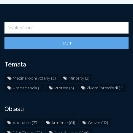
NAJÍT
Témata
Mezinárodní vztahy
(3)
Minority
(2)
Propaganda
(1)
Protest
(3)
Životní prostředí
(3)
Oblasti
Abcházie
(37)
Arménie
(81)
Gruzie
(112)
Jižní Osetie
(22)
Nezařazené
(1246)