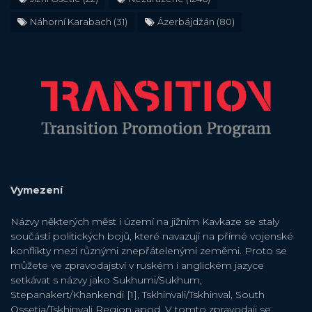
Náhorní Karabach
(31)
Ázerbájdžán
(80)
Vymezení
Názvy některých měst i území na jižním Kavkaze se staly
součástí politických bojů, které navazují na přímé vojenské
konflikty mezi různými znepřátelenými zeměmi. Proto se
můžete ve zpravodajství v ruském i anglickém jazyce
setkávat s názvy jako Sukhumi/Sukhum,
Stepanakert/Khankendi [1], Tskhinvali/Tskhinval, South
Ossetia/Tskhinvali Region apod. V tomto zpravodaji se