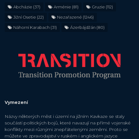
Abcházie
(37)
Arménie
(81)
Gruzie
(112)
Jižní Osetie
(22)
Nezařazené
(1246)
Náhorní Karabach
(31)
Ázerbájdžán
(80)
Vymezení
Názvy některých měst i území na jižním Kavkaze se staly
součástí politických bojů, které navazují na přímé vojenské
konflikty mezi různými znepřátelenými zeměmi. Proto se
můžete ve zpravodajství v ruském i anglickém jazyce