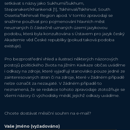
setkávat s názvy jako Sukhumi/Sukhum,
Stepanakert/Khankendi [1], Tskhinvali/Tskhinval, South
Ossetia/Tskhinvali Region apod. V tomto zpravodaji se
snažíme používat pro pojmenování hlavních měst
neuznaných či částečně uznaných území jazykovou
podobu, která byla konzultována s Ústavem pro jazyk český
Akademie věd České republiky (pokud taková podoba
existuje).
Pro bezprostřední vhled a ilustraci některých názorových
postojů politického života na jižním Kavkaze občas uvádíme
i odkazy na zdroje, které vyjadřují stanovisko pouze jedné ze
zainteresovaných stran či na zdroje, které v žádném případě
nelze označit za nezaujaté. V žádném případě to
neznamená, že se redakce tohoto zpravodaje ztotožňuje se
všemi názory či východisky médií, jejichž odkazy uvádíme.
Chcete dostávat měsiční souhrn na e-mail?
Vaše jméno (vyžadováno)