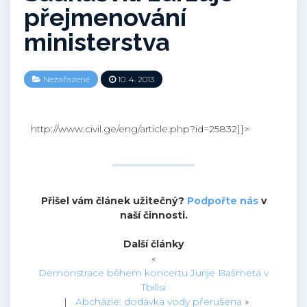
přejmenování
ministerstva
Nezařazené
10. 4. 2013
http://www.civil.ge/eng/article.php?id=25832]]>
Přišel vám článek užitečný?
Podpořte nás
v
naší činnosti.
Další články
«
Demonstrace během koncertu Jurije Bašmeta v
Tbilisi
|
Abcházie: dodávka vody přerušena
»