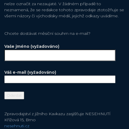
nelze označit za nezaujaté. V žádném případě to
neznamená, že se redakce tohoto zpravodaje ztotožňuje se
všemi názory či východisky médií, jejichž odkazy uvádíme.
Chcete dostávat měsiční souhrn na e-mail?
Vaše jméno (vyžadováno)
Váš e-mail (vyžadováno)
Zpravodajství z jižního Kavkazu zasjišťuje NESEHNUTÍ
Křížová 15, Brno
nesehnuti.cz