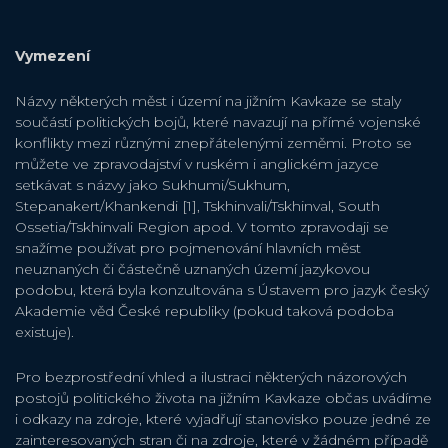
Vymezení
Názvy některých měst i území na jižním Kavkaze se staly
součástí politických bojů, které navazují na přímé vojenské
konflikty mezi různými znepřátelenými zeměmi. Proto se
můžete ve zpravodajství v ruském i anglickém jazyce
setkávat s názvy jako Sukhumi/Sukhum,
Stepanakert/Khankendi [1], Tskhinvali/Tskhinval, South
Ossetia/Tskhinvali Region apod. V tomto zpravodaji se
snažíme používat pro pojmenování hlavních měst
neuznaných či částečně uznaných území jazykovou
podobu, která byla konzultována s Ústavem pro jazyk český
Akademie věd České republiky (pokud taková podoba
existuje).
Pro bezprostřední vhled a ilustraci některých názorových
postojů politického života na jižním Kavkaze občas uvádíme
i odkazy na zdroje, které vyjadřují stanovisko pouze jedné ze
zainteresovaných stran či na zdroje, které v žádném případě