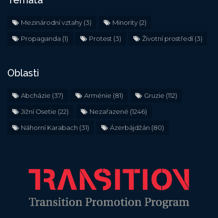
Témata
Mezinárodní vztahy
(3)
Minority
(2)
Propaganda
(1)
Protest
(3)
Životní prostředí
(3)
Oblasti
Abcházie
(37)
Arménie
(81)
Gruzie
(112)
Jižní Osetie
(22)
Nezařazené
(1246)
Náhorní Karabach
(31)
Ázerbájdžán
(80)