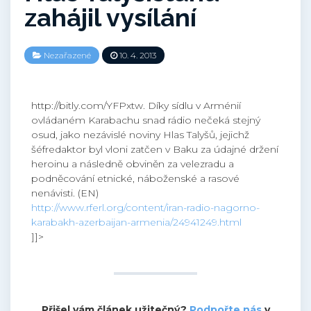
zahájil vysílání
Nezařazené
10. 4. 2013
http://bitly.com/YFPxtw. Díky sídlu v Arménií
ovládaném Karabachu snad rádio nečeká stejný
osud, jako nezávislé noviny Hlas Talyšů, jejichž
šéfredaktor byl vloni zatčen v Baku za údajné držení
heroinu a následně obviněn za velezradu a
podněcování etnické, náboženské a rasové
nenávisti. (EN)
http://www.rferl.org/content/iran-radio-nagorno-
karabakh-azerbaijan-armenia/24941249.html
]]>
Přišel vám článek užitečný?
Podpořte nás
v