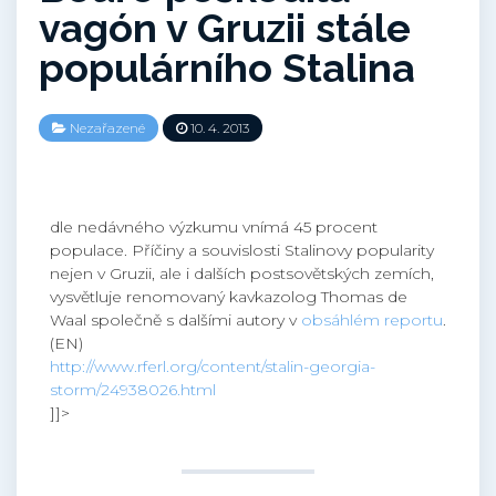
vagón v Gruzii stále
populárního Stalina
Nezařazené
10. 4. 2013
dle nedávného výzkumu vnímá 45 procent
populace. Příčiny a souvislosti Stalinovy popularity
nejen v Gruzii, ale i dalších postsovětských zemích,
vysvětluje renomovaný kavkazolog Thomas de
Waal společně s dalšími autory v
obsáhlém reportu
.
(EN)
http://www.rferl.org/content/stalin-georgia-
storm/24938026.html
]]>