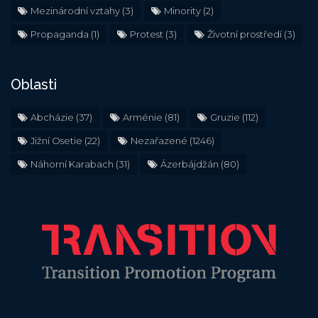
Mezinárodní vztahy
(3)
Minority
(2)
Propaganda
(1)
Protest
(3)
Životní prostředí
(3)
Oblasti
Abcházie
(37)
Arménie
(81)
Gruzie
(112)
Jižní Osetie
(22)
Nezařazené
(1246)
Náhorní Karabach
(31)
Ázerbájdžán
(80)