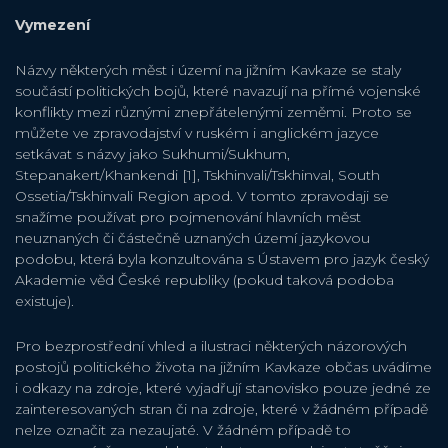
Vymezení
Názvy některých měst i území na jižním Kavkaze se staly
součástí politických bojů, které navazují na přímé vojenské
konflikty mezi různými znepřátelenými zeměmi. Proto se
můžete ve zpravodajství v ruském i anglickém jazyce
setkávat s názvy jako Sukhumi/Sukhum,
Stepanakert/Khankendi [1], Tskhinvali/Tskhinval, South
Ossetia/Tskhinvali Region apod. V tomto zpravodaji se
snažíme používat pro pojmenování hlavních měst
neuznaných či částečně uznaných území jazykovou
podobu, která byla konzultována s Ústavem pro jazyk český
Akademie věd České republiky (pokud taková podoba
existuje).
Pro bezprostřední vhled a ilustraci některých názorových
postojů politického života na jižním Kavkaze občas uvádíme
i odkazy na zdroje, které vyjadřují stanovisko pouze jedné ze
zainteresovaných stran či na zdroje, které v žádném případě
nelze označit za nezaujaté. V žádném případě to