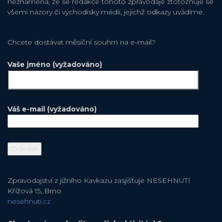
neznamená, že se redakce tohoto zpravodaje ztotožňuje se
všemi názory či východisky médií, jejichž odkazy uvádíme.
Chcete dostávat měsiční souhrn na e-mail?
Vaše jméno (vyžadováno)
Váš e-mail (vyžadováno)
Zpravodajství z jižního Kavkazu zasjišťuje NESEHNUTÍ
Křížová 15, Brno
nesehnuti.cz