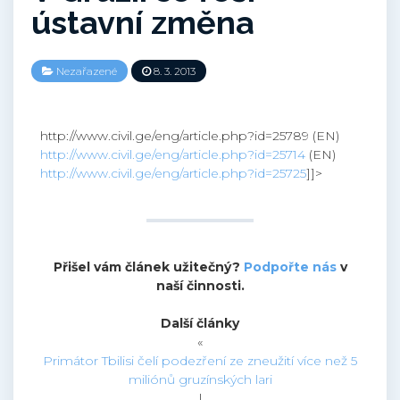
ústavní změna
Nezařazené
8. 3. 2013
http://www.civil.ge/eng/article.php?id=25789 (EN)
http://www.civil.ge/eng/article.php?id=25714
(EN)
http://www.civil.ge/eng/article.php?id=25725
]]>
Přišel vám článek užitečný?
Podpořte nás
v
naší činnosti.
Další články
«
Primátor Tbilisi čelí podezření ze zneužití více než 5
miliónů gruzínských lari
|