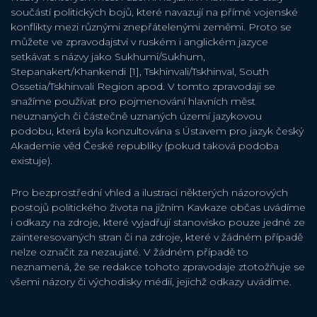
součástí politických bojů, které navazují na přímé vojenské
konflikty mezi různými znepřátelenými zeměmi. Proto se
můžete ve zpravodajství v ruském i anglickém jazyce
setkávat s názvy jako Sukhumi/Sukhum,
Stepanakert/Khankendi [1], Tskhinvali/Tskhinval, South
Ossetia/Tskhinvali Region apod. V tomto zpravodaji se
snažíme používat pro pojmenování hlavních měst
neuznaných či částečně uznaných území jazykovou
podobu, která byla konzultována s Ústavem pro jazyk český
Akademie věd České republiky (pokud taková podoba
existuje).
Pro bezprostřední vhled a ilustraci některých názorových
postojů politického života na jižním Kavkaze občas uvádíme
i odkazy na zdroje, které vyjadřují stanovisko pouze jedné ze
zainteresovaných stran či na zdroje, které v žádném případě
nelze označit za nezaujaté. V žádném případě to
neznamená, že se redakce tohoto zpravodaje ztotožňuje se
všemi názory či východisky médií, jejichž odkazy uvádíme.