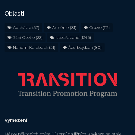
Oblasti
Abcházie
(37)
Arménie
(81)
Gruzie
(112)
Jižní Osetie
(22)
Nezařazené
(1246)
Náhorní Karabach
(31)
Ázerbájdžán
(80)
Vymezení
Názvy některých měst i území na jižním Kavkaze se staly