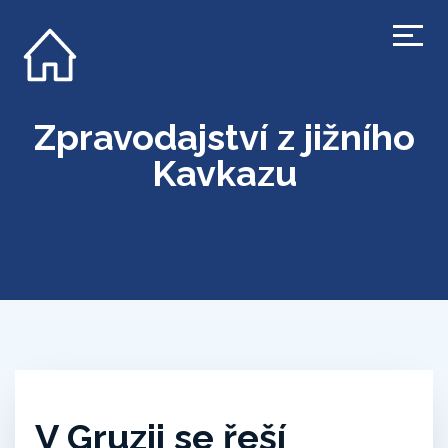
Zpravodajství z jižního
Kavkazu
V Gruzii se řeší